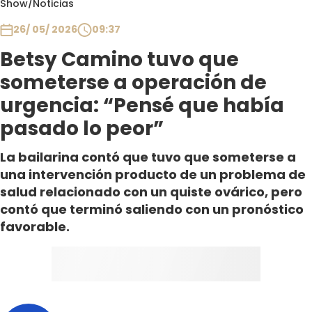
Show
/
Noticias
Club De La Comedia
Contigo en Directo
26/ 05/ 2026
09:37
Plan Perfecto
Betsy Camino tuvo que
El Tiempo
someterse a operación de
Sabingo
urgencia: “Pensé que había
Todos Los Programas
pasado lo peor”
La bailarina contó que tuvo que someterse a
una intervención producto de un problema de
salud relacionado con un quiste ovárico, pero
contó que terminó saliendo con un pronóstico
favorable.