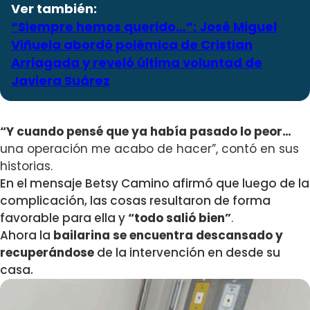
Ver también:
“Siempre hemos querido…”: José Miguel
Viñuela abordó polémica de Cristian
Arriagada y reveló última voluntad de
Javiera Suárez
“Y cuando pensé que ya había pasado lo peor…
una operación me acabo de hacer”, contó en sus
historias.
En el mensaje Betsy Camino afirmó que luego de la
complicación, las cosas resultaron de forma
favorable para ella y
“t
odo salió bien”
.
Ahora la
bailarina se encuentra descansado y
recuperándose
de la intervención en desde su
casa.