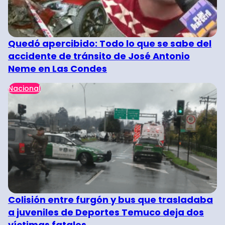
Quedó apercibido: Todo lo que se sabe del
accidente de tránsito de José Antonio
Neme en Las Condes
Nacional
Colisión entre furgón y bus que trasladaba
a juveniles de Deportes Temuco deja dos
víctimas fatales