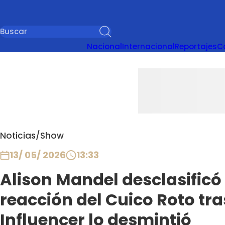
Nacional
Internacional
Reportajes
C
Noticias
/
Show
13/ 05/ 2026
13:33
Alison Mandel desclasific
reacción del Cuico Roto tras
Influencer lo desmintió