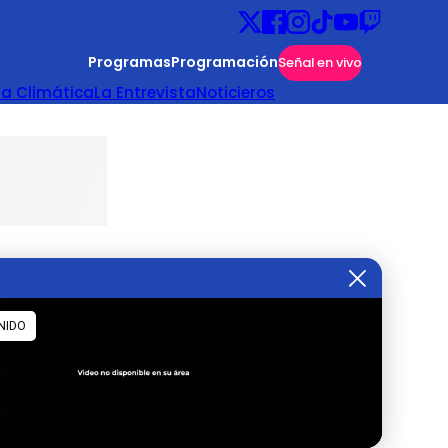
Programas
Programación
Señal en vivo
ta Climática
La Entrevista
Noticieros