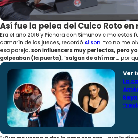
Así fue la pelea del Cuico Roto en
Era el año 2016 y Pichara con Simunovic molestos f
camarín de los jueces, recordó
Alison
: “Yo no me o
esa pareja,
son influencers muy perfectos, pero yo
golpeaban (la puerta), ‘salgan de ahí mar…
por q
Ver 
La c
Amér
Reyn
“rev
“
¡Que me venga a dar la cara esa con… que le dio el