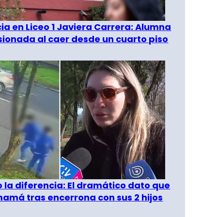
a en Liceo 1 Javiera Carrera: Alumna
esionada al caer desde un cuarto piso
o la diferencia: El dramático dato que
amá tras encerrona con sus 2 hijos