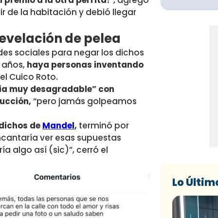
 de la habitación y debió llegar
revelación de pelea
edes sociales para negar los dichos
s años,
haya personas inventando
 el Cuico Roto.
cia muy desagradable” con
ducción,
“pero jamás golpeamos
 dichos de
Mandel
,
terminó por
ncantaría ver esas supuestas
algo así (sic)”, cerró el
Lo Últim