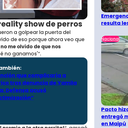
Emergenci
 reality show de perros
resulta l
ueron a golpear la puerta del
Nacional
lvido de eso porque ahora veo que
 no me olvido de que nos
ué no ganamos'”.
también:
anción que complicaría a
ico tras denuncia de Yamila
a: Defensa acusó
ictimización”
Pacto hiz
entregó m
en Maipú
 premio a la otra perrita!
“, agregó