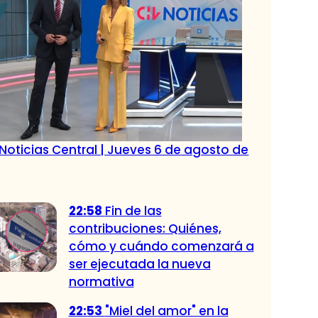
Noticias Central | Jueves 6 de agosto de
22:58
Fin de las
contribuciones: Quiénes,
cómo y cuándo comenzará a
ser ejecutada la nueva
normativa
22:53
"Miel del amor" en la