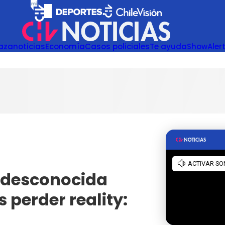
azanoticias
Economía
Casos policiales
Te ayuda
Show
Aler
ó desconocida
 perder reality: