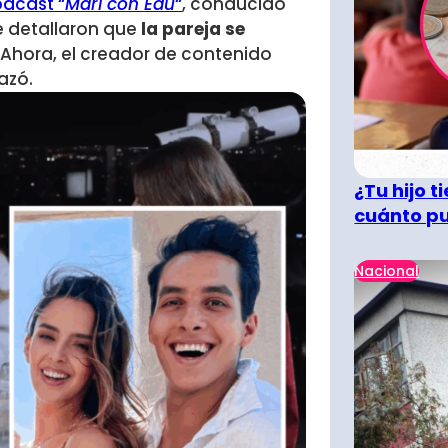
dcast “
Mari con Edu
“
, conducido
 detallaron que
la pareja se
Ahora, el creador de contenido
azó.
¿Tu hijo 
cuánto pu
Nacional