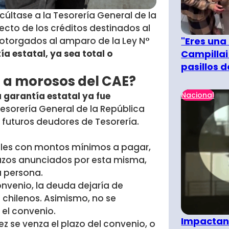
Facúltase a la Tesorería General de la
cto de los créditos destinados al
"Eres una
otorgados al amparo de la Ley N°
Campillai
ía estatal, ya sea total o
pasillos 
R a morosos del CAE?
Nacional
garantía estatal ya fue
esorería General de la República
 futuros deudores de Tesorería.
ales con montos mínimos a pagar,
plazos anunciados por esta misma,
a persona.
 convenio, la deuda dejaría de
 chilenos. Asimismo, no se
 el convenio.
Impactant
vez se venza el plazo del convenio, o