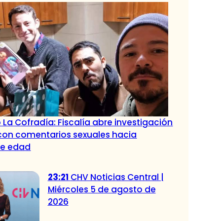
 La Cofradía: Fiscalía abre investigación
con comentarios sexuales hacia
de edad
23:21
CHV Noticias Central |
Miércoles 5 de agosto de
2026