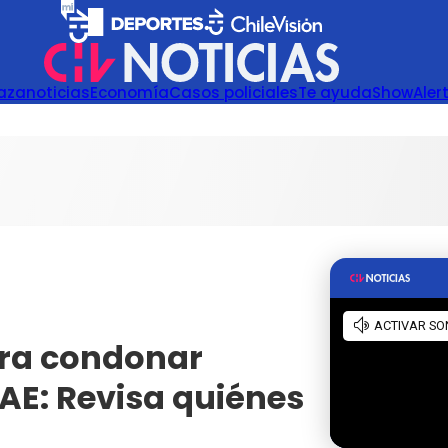
azanoticias
Economía
Casos policiales
Te ayuda
Show
Aler
ara condonar
AE: Revisa quiénes