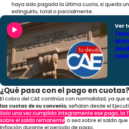
haya sido pagada la última cuota, si queda u
extinguirlo, total o parcialmente.
Ver 
Teso
alte
deud
quie
¿Qué pasa con el pago en cuotas
El cobro del CAE continúa con normalidad, ya que 
las cuotas de su convenio
, señalan desde el Ejecuti
Solo una vez cumplido íntegramente ese pago, la T
sobre el saldo remanente
, o sea sobre el saldo que 
inflación durante el período de pago.