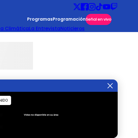
Programas
Programación
Señal en vivo
ta Climática
La Entrevista
Noticieros