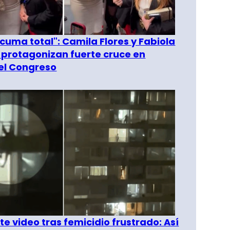
 cuma total": Camila Flores y Fabiola
 protagonizan fuerte cruce en
del Congreso
e video tras femicidio frustrado: Así