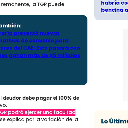
habría es
n remanente, la TGR puede
bencina a
también:
rería presentó nuevas
rnativas de convenio para
ores del CAE: Esto pasará con
nes ganan más de $5 millones
?
el
deudor debe pagar el 100% de
vo.
GR podrá ejercer una facultad
se explica por la variación de la
Lo Últim