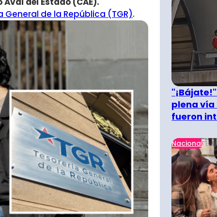
 Aval del Estado (CAE).
a General de la República (TGR)
.
"¡Bájate!
plena vía 
fueron in
Nacional