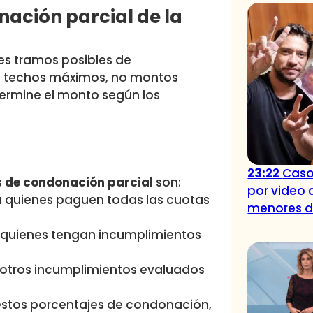
ación parcial de la
res tramos posibles de
on techos máximos, no montos
termine el monto según los
23:22
Caso
 de condonación parcial
son:
por video 
ra quienes paguen todas las cuotas
menores 
a quienes tengan incumplimientos
a otros incumplimientos evaluados
estos porcentajes de condonación,