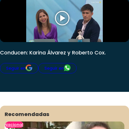
Club De La Comedia
Contigo en Directo
Plan Perfecto
El Tiempo
Sabingo
Todos Los Programas
Conducen: Karina Álvarez y Roberto Cox.
Seguir en
Seguir en
Recomendadas
Nacional