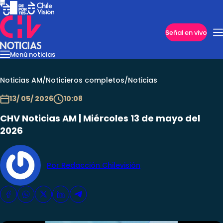
Imperdibles
Señal en vivo
Menú noticias
Internacional
Reportajes
Cazanoticias
Economía
Casos poli
Nacional
Noticias AM
/
Noticieros completos
/
Noticias
13/ 05/ 2026
10:08
CHV Noticias AM | Miércoles 13 de mayo del
2026
Por Redacción Chilevisión
Programas