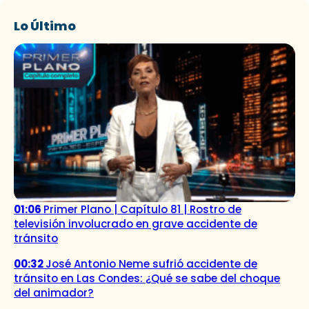
Lo Último
01:06
Primer Plano | Capítulo 81 | Rostro de
televisión involucrado en grave accidente de
tránsito
00:32
José Antonio Neme sufrió accidente de
tránsito en Las Condes: ¿Qué se sabe del choque
del animador?