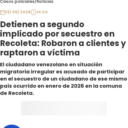
Casos policiales
/
Noticias
Club De La Comedia
Contigo en Directo
13/ 05/ 2026
14:04
Plan Perfecto
Detienen a segundo
El Tiempo
implicado por secuestro en
Sabingo
Recoleta: Robaron a clientes y
Todos Los Programas
raptaron a víctima
El ciudadano venezolano en situación
migratoria irregular es acusado de participar
en el secuestro de un ciudadano de ese mismo
país ocurrido en enero de 2026 en la comuna
de Recoleta.