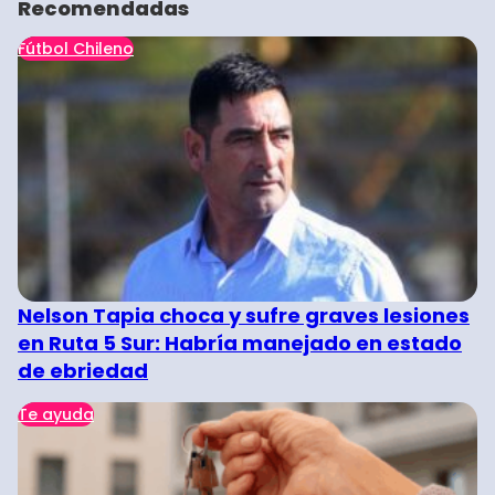
Recomendadas
Fútbol Chileno
Nelson Tapia choca y sufre graves lesiones
en Ruta 5 Sur: Habría manejado en estado
de ebriedad
Te ayuda