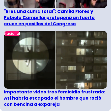
"Eres una cuma total": Camila Flores y
Fabiola Campillai protagonizan fuerte
cruce en pasillos del Congreso
Nacional
Impactante video tras femicidio frustrado:
Así habría escapado el hombre que roció
con bencina a expareja