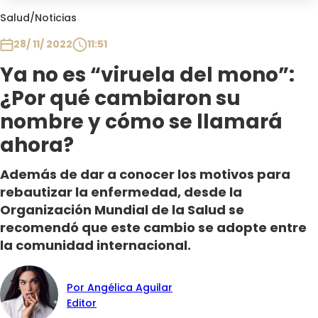
Club De La Comedia
Salud
/
Noticias
Contigo en Directo
28/ 11/ 2022
11:51
Plan Perfecto
Ya no es “viruela del mono”:
El Tiempo
¿Por qué cambiaron su
Sabingo
Todos Los Programas
nombre y cómo se llamará
ahora?
Además de dar a conocer los motivos para
rebautizar la enfermedad, desde la
Organización Mundial de la Salud se
recomendó que este cambio se adopte entre
la comunidad internacional.
Por Angélica Aguilar
Editor