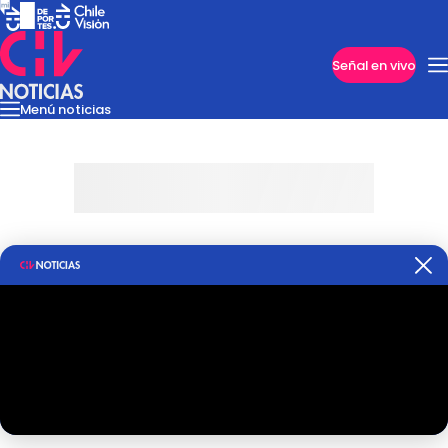
Imperdibles
Señal en vivo
Menú noticias
Internacional
Reportajes
Cazanoticias
Economía
Casos poli
Nacional
Programas