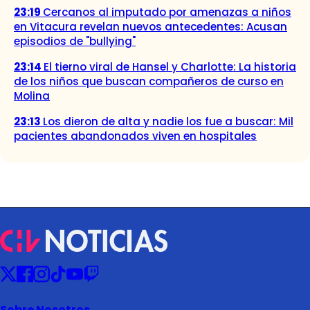
23:19
Cercanos al imputado por amenazas a niños
en Vitacura revelan nuevos antecedentes: Acusan
episodios de "bullying"
23:14
El tierno viral de Hansel y Charlotte: La historia
de los niños que buscan compañeros de curso en
Molina
23:13
Los dieron de alta y nadie los fue a buscar: Mil
pacientes abandonados viven en hospitales
Sobre Nosotros