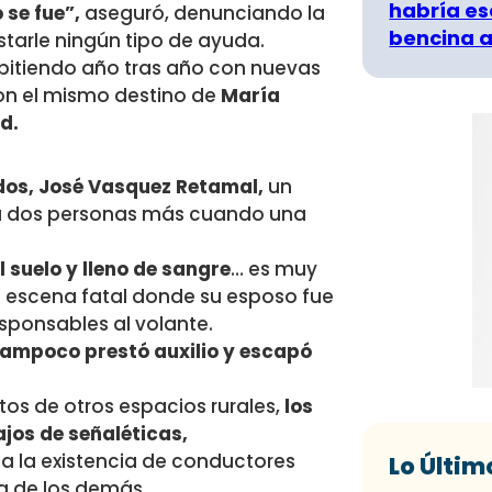
habría es
 se fue”,
aseguró, denunciando la
bencina a
starle ningún tipo de ayuda.
epitiendo año tras año con nuevas
 con el mismo destino de
María
d.
idos, José Vasquez Retamal,
un
a dos personas más cuando una
l suelo y lleno de sangre
… es muy
la escena fatal donde su esposo fue
sponsables al volante.
 tampoco prestó auxilio y escapó
os de otros espacios rurales,
los
jos de señaléticas,
 a la existencia de conductores
Lo Últim
da de los demás.