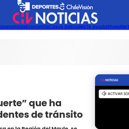
azanoticias
Economía
Casos policiales
Te ayuda
Show
Aler
uerte” que ha
dentes de tránsito
ra en la Región del Maule, se