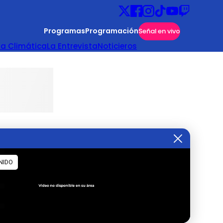
Programas
Programación
Señal en vivo
ta Climática
La Entrevista
Noticieros