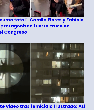
 cuma total": Camila Flores y Fabiola
 protagonizan fuerte cruce en
del Congreso
e video tras femicidio frustrado: Así