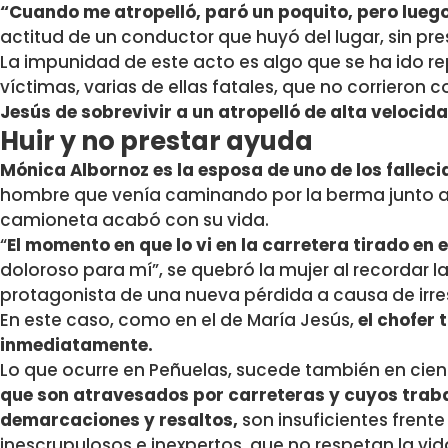
“Cuando me atropelló, paró un poquito, pero luego
actitud de un conductor que huyó del lugar, sin pre
La impunidad de este acto es algo que se ha ido r
víctimas, varias de ellas fatales, que no corrieron
Jesús de sobrevivir a un atropelló de alta velocida
Huir y no prestar ayuda
Mónica Albornoz es la esposa de uno de los fallec
hombre que venía caminando por la berma junto 
camioneta acabó con su vida.
“
El momento en que lo vi en la carretera tirado en e
doloroso para mí”, se quebró la mujer al recordar 
protagonista de una nueva pérdida a causa de irre
En este caso, como en el de María Jesús,
el chofer
inmediatamente.
Lo que ocurre en Peñuelas, sucede también en cient
que son atravesados por carreteras y cuyos traba
demarcaciones y resaltos,
son insuficientes frente
inescrupulosos e inexpertos, que no respetan la vi