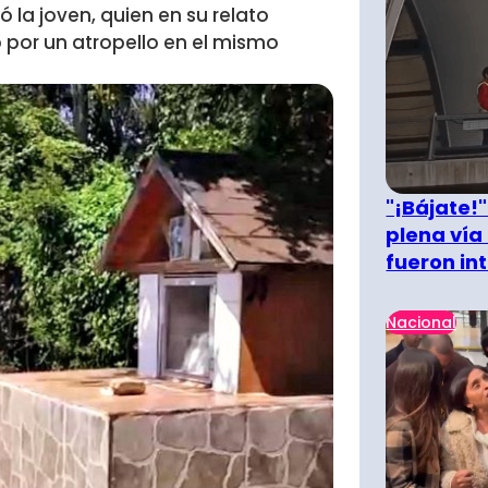
ó la joven, quien en su relato
 por un atropello en el mismo
"¡Bájate!
plena vía 
fueron in
Nacional