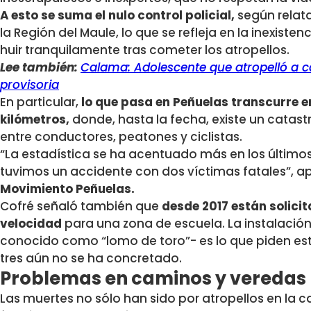
A esto se suma el nulo control policial,
según relat
la Región del Maule, lo que se refleja en la inexiste
huir tranquilamente tras cometer los atropellos.
Lee también:
Calama: Adolescente que atropelló a c
provisoria
En particular,
lo que pasa en Peñuelas transcurre e
kilómetros,
donde, hasta la fecha, existe un catast
entre conductores, peatones y ciclistas.
“La estadística se ha acentuado más en los último
tuvimos un accidente con dos víctimas fatales”, a
Movimiento Peñuelas.
Cofré señaló también que
desde 2017 están solici
velocidad
para una zona de escuela. La instalació
conocido como “lomo de toro”- es lo que piden es
tres aún no se ha concretado.
Problemas en caminos y veredas
Las muertes no sólo han sido por atropellos en la c