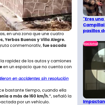
"Eres una
Campillai
pasillos 
las, en una zona que une cuatro
s, Yerbas Buenas y Villa Alegre.
Nacional
u gruta conmemorativ,
fue sacada
r la rapidez de los autos y camiones
ie
en un espacio que no cuenta con
eron en accidentes sin resolución
ace bastante tiempo, cuando ella
enía a más de 160 km/h.”
, señaló la
Impactant
mpactada por un vehículo.