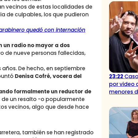
an vecinos de estas localidades de
ncia de culpables, los que pudieron
arabinero quedó con internación
n un radio no mayor a dos
ro de nueve personas fallecidas,
s años. De hecho, en septiembre
puntó
Denisa Cofré, vocera del
23:22
Caso
por video 
tando formalmente un reductor de
menores 
n de un resalto -o popularmente
tos vecinos, algo que desde hace
arretera, también se han registrado