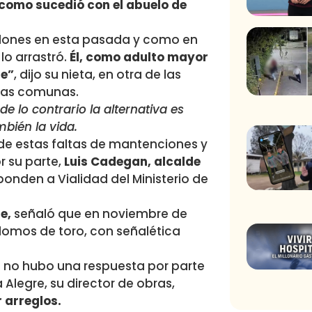
como sucedió con el abuelo de
ablones en esta pasada y como en
lo arrastró.
Él, como adulto mayor
se”
, dijo su nieta, en otra de las
tas comunas.
de lo contrario la alternativa es
bién la vida.
 de estas faltas de mantenciones y
or su parte,
Luis Cadegan, alcalde
onden a Vialidad del Ministerio de
e,
señaló que en noviembre de
lomos de toro, con señalética
s no hubo una respuesta por parte
a Alegre, su director de obras,
r arreglos.