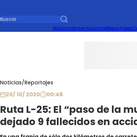
Nacional
Internacional
Reportajes
C
Noticias
/
Reportajes
20/ 10/ 2020
00:48
Ruta L-25: El “paso de la m
dejado 9 fallecidos en acci
En una franja de sólo dos kilómetros de carrete