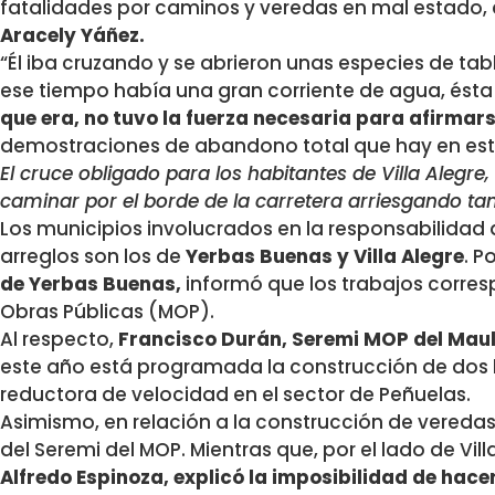
fatalidades por caminos y veredas en mal estado,
Aracely Yáñez.
“Él iba cruzando y se abrieron unas especies de t
ese tiempo había una gran corriente de agua, ésta 
que era, no tuvo la fuerza necesaria para afirmar
demostraciones de abandono total que hay en es
El cruce obligado para los habitantes de Villa Alegre, 
caminar por el borde de la carretera arriesgando tam
Los municipios involucrados en la responsabilidad
arreglos son los de
Yerbas Buenas y Villa Alegre
. P
de Yerbas Buenas,
informó que los trabajos corresp
Obras Públicas (MOP).
Al respecto,
Francisco Durán, Seremi MOP del Maul
este año está programada la construcción de dos 
reductora de velocidad en el sector de Peñuelas.
Asimismo, en relación a la construcción de vereda
del Seremi del MOP. Mientras que, por el lado de Vill
Alfredo Espinoza, explicó la imposibilidad de hace