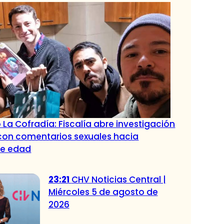
 La Cofradía: Fiscalía abre investigación
con comentarios sexuales hacia
de edad
23:21
CHV Noticias Central |
Miércoles 5 de agosto de
2026