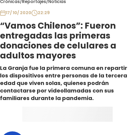
Crónicas
/
Reportajes
/
Noticias
Club De La Comedia
Contigo en Directo
17/ 10/ 2020
22:29
Plan Perfecto
“Vamos Chilenos”: Fueron
El Tiempo
entregadas las primeras
Sabingo
donaciones de celulares a
Todos Los Programas
adultos mayores
La Granja fue la primera comuna en repartir
los dispositivos entre personas de la tercera
edad que viven solas, quienes podrán
contactarse por videollamadas con sus
familiares durante la pandemia.