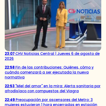
23:07
CHV Noticias Central | Jueves 6 de agosto de
2026
22:58
Fin de las contribuciones: Quiénes, cómo y
cuándo comenzará a ser ejecutada la nueva
normativa
22:53
"Miel del amor" en la mira: Alerta sanitaria por
afrodisíaco con compuestos del Viagra
22:49
Preocupación por ascensores del Metro: 3
mujeres estuvieron 1 hora encerradas en estación