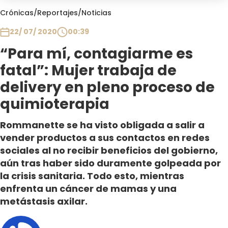
Club De La Comedia
Crónicas
/
Reportajes
/
Noticias
Contigo en Directo
22/ 07/ 2020
00:39
Plan Perfecto
“Para mí, contagiarme es
El Tiempo
fatal”: Mujer trabaja de
Sabingo
Todos Los Programas
delivery en pleno proceso de
quimioterapia
Rommanette se ha visto obligada a salir a
vender productos a sus contactos en redes
sociales al no recibir beneficios del gobierno,
aún tras haber sido duramente golpeada por
la crisis sanitaria. Todo esto, mientras
enfrenta un cáncer de mamas y una
metástasis axilar.