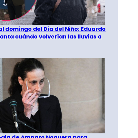
al domingo del Día del Niño: Eduardo
anta cuándo volverían las lluvias a
tegia de Amparo Noguera para