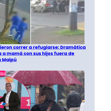
ieron correr a refugiarse: Dramática
 a mamá con sus hijos fuera de
n Maipú
tica