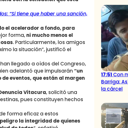
dos: “Si tiene que haber una sanción,
 el acelerador a fondo, para
ejor forma,
ni mucho menos el
cosas
. Particularmente, los amigos
o la situación”, justificó el
 han llegado a oídos del Congreso,
uien adelantó que impulsarán
“un
17:51
Con m
o de eventos, que están al margen
Barriga: As
la cárcel
 Denuncia Vitacura
, solicitó una
ndestinas, pues constituyen hechos
de forma eficaz a estos
peligro la integridad de quienes