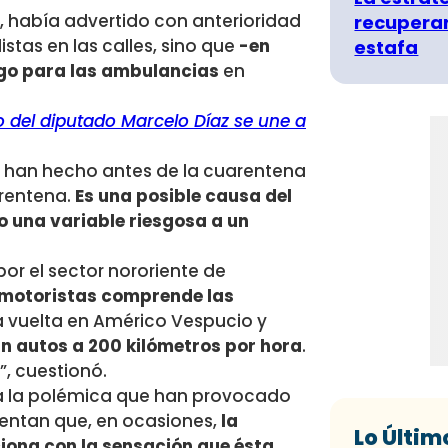
, había advertido con anterioridad
recuperar
stas en las calles, sino que
-en
estafa
sgo para las ambulancias
en
 del diputado Marcelo Díaz se une a
lo han hecho antes de la cuarentena
arentena.
Es una posible causa del
 una variable riesgosa a un
r el sector nororiente de
s motoristas comprende las
la vuelta en Américo Vespucio y
an autos a 200 kilómetros por hora
.
, cuestionó.
o a la polémica que han provocado
entan que, en ocasiones,
la
Lo Últim
ciona con la sensación que ésta