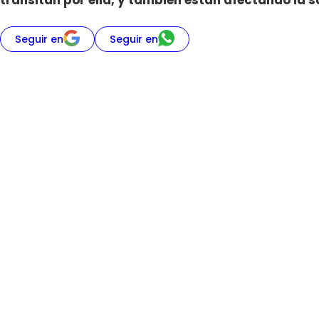
transitan por ella, y también están afectando la 
Seguir en
Seguir en