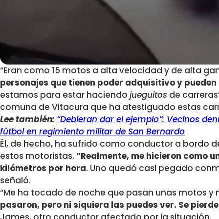
“Eran como 15 motos a alta velocidad y de alta ga
personajes que tienen poder adquisitivo y puede
estamos para estar haciendo
jueguitos
de carreras”
comuna de Vitacura que ha atestiguado estas carr
Lee también:
“Debieran dar el ejemplo”: Vecinos de
fútbol en regimiento militar de San Bernardo
Él, de hecho, ha sufrido como conductor a bordo de
estos motoristas.
“Realmente, me hicieron como un
kilómetros por hora
. Uno quedó casi pegado conmi
señaló.
“Me ha tocado de noche que pasan unas motos y
pasaron, pero ni siquiera las puedes ver. Se pier
James, otro conductor afectado por la situación.