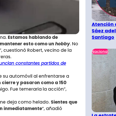
Atención 
Sáez adel
Santiago
ma.
Estamos hablando de
n mantener esto como un
hobby
. No
, cuestionó Robert, vecino de la
Nacional
eras.
nuncian constantes partidos de
 su automóvil al enfrentarse a
 cierre y pasaron como a 150
go. Fue temeraria la acción”,
 me deja como helado.
Sientes que
den inmediatamente
“, añadió
La estra