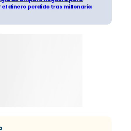
 el dinero perdido tras millonaria
o