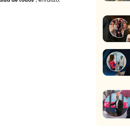
salud de todos
“, enfatizó.