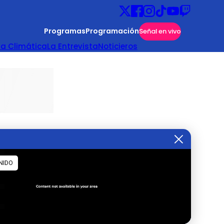
Programas
Programación
Señal en vivo
ta Climática
La Entrevista
Noticieros