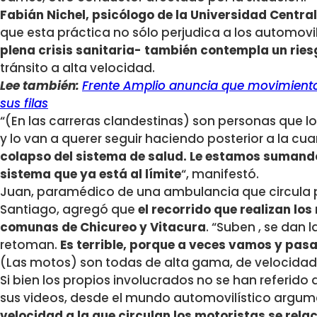
Fabián Nichel, psicólogo de la Universidad Central
que esta práctica no sólo perjudica a los automovili
plena crisis sanitaria- también contempla un rie
tránsito a alta velocidad.
Lee también:
Frente Amplio anuncia que movimiento
sus filas
“(En las carreras clandestinas) son personas que 
y lo van a querer seguir haciendo posterior a la cu
colapso del sistema de salud. Le estamos sumando
sistema que ya está al límite
“, manifestó.
Juan, paramédico de una ambulancia que circula po
Santiago, agregó que
el recorrido que realizan lo
comunas de Chicureo y Vitacura
. “Suben , se dan 
retoman.
Es terrible, porque a veces vamos y pas
(Las motos) son todas de alta gama, de velocidad”
Si bien los propios involucrados no se han referid
sus videos, desde el mundo automovilístico argum
velocidad a la que circulan los motoristas se rela