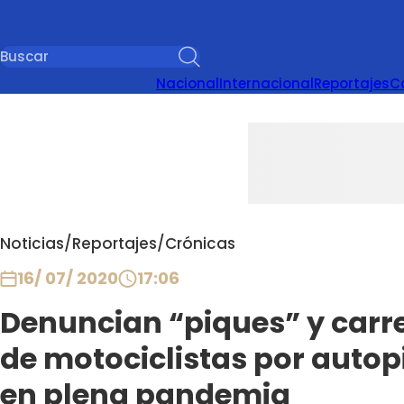
Nacional
Internacional
Reportajes
C
Noticias
/
Reportajes
/
Crónicas
16/ 07/ 2020
17:06
Denuncian “piques” y carr
de motociclistas por autop
en plena pandemia