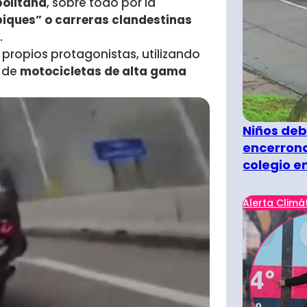
politana
, sobre todo por la
piques” o carreras clandestinas
.
 propios protagonistas, utilizando
 de
motocicletas de alta gama
Niños deb
encerrona
colegio e
Alerta Climá