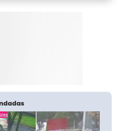
ndadas
ales