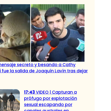
ensaje secreto y besando a Cathy
í fue la salida de Joaquín Lavín tras dejar
17:43
VIDEO | Capturan a
prófugo por explotación
sexual escapando por
canales australes en