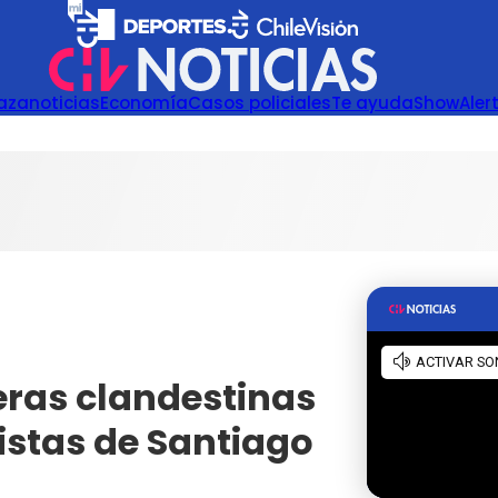
azanoticias
Economía
Casos policiales
Te ayuda
Show
Aler
eras clandestinas
istas de Santiago