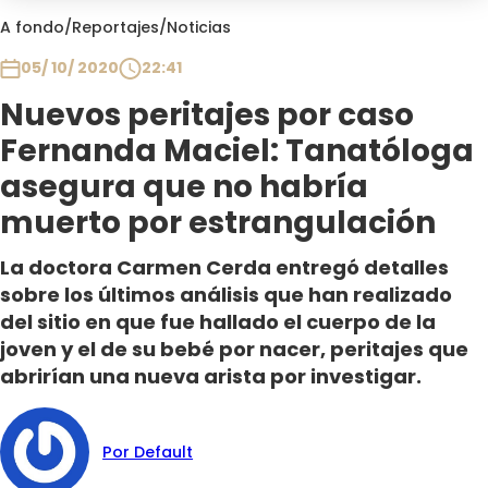
Club De La Comedia
A fondo
/
Reportajes
/
Noticias
Contigo en Directo
05/ 10/ 2020
22:41
Plan Perfecto
Nuevos peritajes por caso
El Tiempo
Fernanda Maciel: Tanatóloga
Sabingo
Todos Los Programas
asegura que no habría
muerto por estrangulación
La doctora Carmen Cerda entregó detalles
sobre los últimos análisis que han realizado
del sitio en que fue hallado el cuerpo de la
joven y el de su bebé por nacer, peritajes que
abrirían una nueva arista por investigar.
Por Default