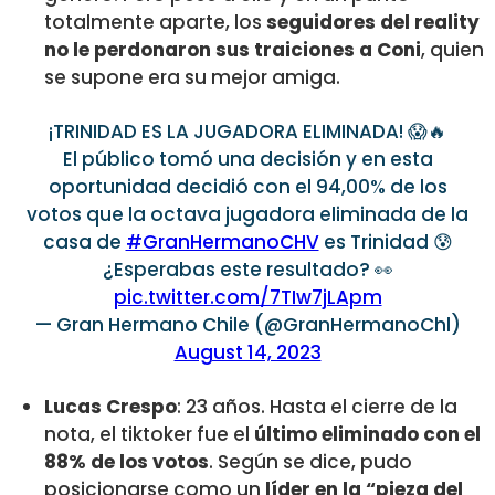
totalmente aparte, los
seguidores del reality
no le perdonaron sus traiciones a Coni
, quien
se supone era su mejor amiga.
¡TRINIDAD ES LA JUGADORA ELIMINADA! 😱🔥
El público tomó una decisión y en esta
oportunidad decidió con el 94,00% de los
votos que la octava jugadora eliminada de la
casa de
#GranHermanoCHV
es Trinidad 😰
¿Esperabas este resultado? 👀
pic.twitter.com/7TIw7jLApm
— Gran Hermano Chile (@GranHermanoChl)
August 14, 2023
Lucas Crespo
: 23 años. Hasta el cierre de la
nota, el tiktoker fue el
último eliminado con el
88% de los votos
. Según se dice, pudo
posicionarse como un
líder en la “pieza del