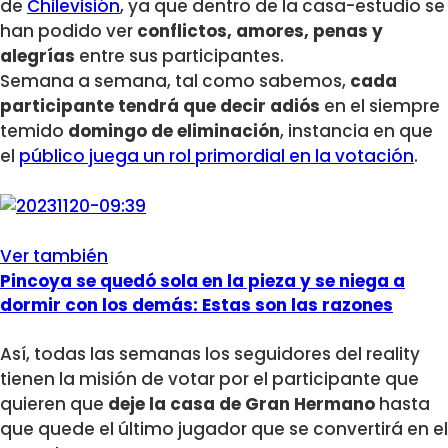
de
Chilevisión
, ya que dentro de la casa-estudio se
han podido ver
conflictos, amores, penas y
alegrías
entre sus participantes.
Semana a semana, tal como sabemos,
cada
participante tendrá que decir adiós
en el siempre
temido
domingo de eliminación
, instancia en que
el
público juega un rol primordial en la votación
.
Ver también
Pincoya se quedó sola en la pieza y se niega a
dormir con los demás: Estas son las razones
Así, todas las semanas los seguidores del reality
tienen la misión de votar por el participante que
quieren que
deje la casa de Gran Hermano
hasta
que quede el último jugador que se convertirá en el