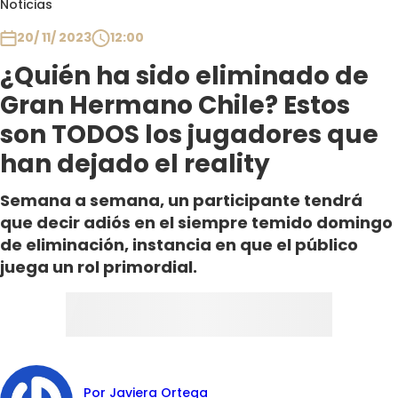
Noticias
Club De La Comedia
Contigo en Directo
20/ 11/ 2023
12:00
Plan Perfecto
¿Quién ha sido eliminado de
El Tiempo
Gran Hermano Chile? Estos
Sabingo
son TODOS los jugadores que
Todos Los Programas
han dejado el reality
Semana a semana, un participante tendrá
que decir adiós en el siempre temido domingo
de eliminación, instancia en que el público
juega un rol primordial.
Por Javiera Ortega