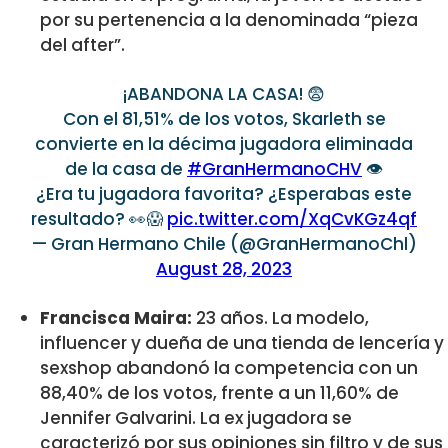
por su pertenencia a la denominada “pieza
del after”.
¡ABANDONA LA CASA! 😨
Con el 81,51% de los votos, Skarleth se
convierte en la décima jugadora eliminada
de la casa de
#GranHermanoCHV
👁️
¿Era tu jugadora favorita? ¿Esperabas este
resultado? 👀😱
pic.twitter.com/XqCvKGz4qf
— Gran Hermano Chile (@GranHermanoChl)
August 28, 2023
Francisca Maira:
23 años. La modelo,
influencer y dueña de una tienda de lencería y
sexshop abandonó la competencia con un
88,40% de los votos, frente a un 11,60% de
Jennifer Galvarini. La ex jugadora se
caracterizó por sus opiniones sin filtro y de sus