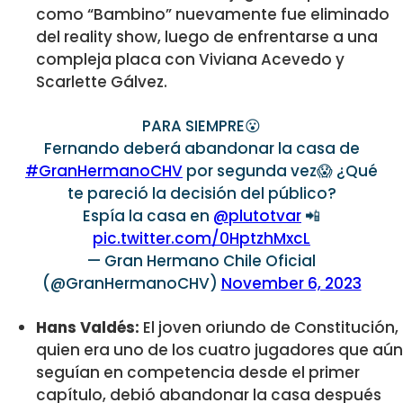
como “Bambino” nuevamente fue eliminado
del reality show, luego de enfrentarse a una
compleja placa con Viviana Acevedo y
Scarlette Gálvez.
PARA SIEMPRE😮
Fernando deberá abandonar la casa de
#GranHermanoCHV
por segunda vez😱 ¿Qué
te pareció la decisión del público?
Espía la casa en
@plutotvar
📲
pic.twitter.com/0HptzhMxcL
— Gran Hermano Chile Oficial
(@GranHermanoCHV)
November 6, 2023
Hans Valdés:
El joven oriundo de Constitución,
quien era uno de los cuatro jugadores que aún
seguían en competencia desde el primer
capítulo, debió abandonar la casa después