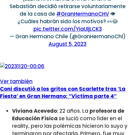
Sebastián decidió retirarse voluntariamente
de la casa de
#GranHermanoCHV
👁️
¿Cuáles habrán sido los motivos? 👀😳
pic.twitter.com/YiaUljLCK3
— Gran Hermano Chile (@GranHermanoChl)
August 5, 2023
Ver también
Coni discutió a los gritos con Scarlette tras ‘La
Fiesta’ en Gran Hermano: “Víctima parte 4”
Viviana Acevedo
: 22 años. La
profesora de
Educación Física
se lució como líder en el
reality, pero las polémicas hicieron lo suyo y
terminaron por afectarla. Primero, fue muy