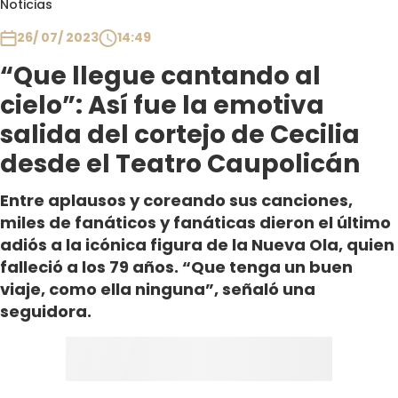
Noticias
Club De La Comedia
Contigo en Directo
26/ 07/ 2023
14:49
Plan Perfecto
“Que llegue cantando al
El Tiempo
cielo”: Así fue la emotiva
Sabingo
salida del cortejo de Cecilia
Todos Los Programas
desde el Teatro Caupolicán
Entre aplausos y coreando sus canciones,
miles de fanáticos y fanáticas dieron el último
adiós a la icónica figura de la Nueva Ola, quien
falleció a los 79 años. “Que tenga un buen
viaje, como ella ninguna”, señaló una
seguidora.