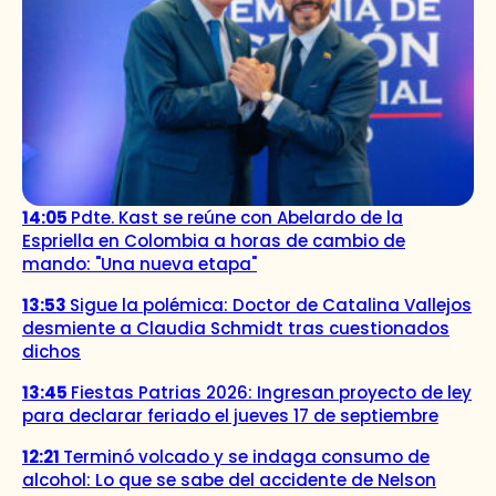
14:05
Pdte. Kast se reúne con Abelardo de la
Espriella en Colombia a horas de cambio de
mando: "Una nueva etapa"
13:53
Sigue la polémica: Doctor de Catalina Vallejos
desmiente a Claudia Schmidt tras cuestionados
dichos
13:45
Fiestas Patrias 2026: Ingresan proyecto de ley
para declarar feriado el jueves 17 de septiembre
12:21
Terminó volcado y se indaga consumo de
alcohol: Lo que se sabe del accidente de Nelson