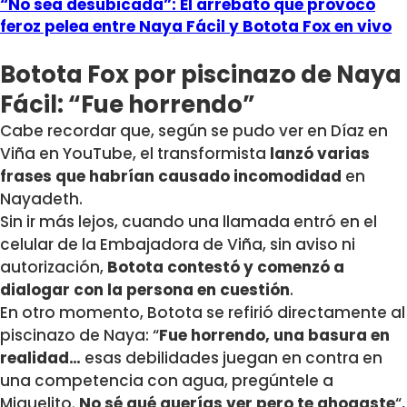
“No sea desubicada”: El arrebato que provocó
feroz pelea entre Naya Fácil y Botota Fox en vivo
Botota Fox por piscinazo de Naya
Fácil: “Fue horrendo”
Cabe recordar que, según se pudo ver en Díaz en
Viña en YouTube, el transformista
lanzó varias
frases que habrían causado incomodidad
en
Nayadeth.
Sin ir más lejos, cuando una llamada entró en el
celular de la Embajadora de Viña, sin aviso ni
autorización,
Botota contestó y comenzó a
dialogar con la persona en cuestión
.
En otro momento, Botota se refirió directamente al
piscinazo de Naya: “
Fue horrendo, una basura en
realidad…
esas debilidades juegan en contra en
una competencia con agua, pregúntele a
Miguelito.
No sé qué querías ver pero te ahogaste
“,