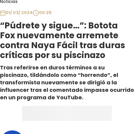
Noticias
Club De La Comedia
Contigo en Directo
01/ 03/ 2024
00:28
Plan Perfecto
“Púdrete y sigue…”: Botota
El Tiempo
Fox nuevamente arremete
Sabingo
contra Naya Fácil tras duras
Todos Los Programas
críticas por su piscinazo
Tras referirse en duros términos a su
piscinazo, tildándolo como “horrendo”, el
transformista nuevamente se dirigió a la
influencer tras el comentado impasse ocurrido
en un programa de YouTube.