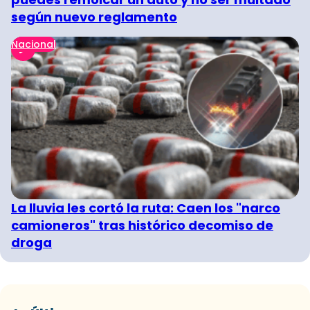
según nuevo reglamento
Nacional
La lluvia les cortó la ruta: Caen los "narco
camioneros" tras histórico decomiso de
droga