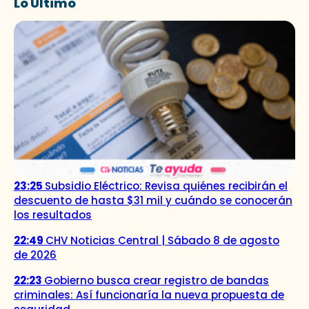
Lo Último
23:25
Subsidio Eléctrico: Revisa quiénes recibirán el
descuento de hasta $31 mil y cuándo se conocerán
los resultados
22:49
CHV Noticias Central | Sábado 8 de agosto
de 2026
22:23
Gobierno busca crear registro de bandas
criminales: Así funcionaría la nueva propuesta de