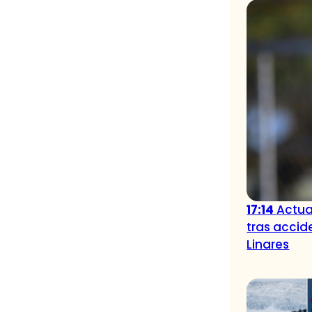
17:14
Actua
tras accid
Linares