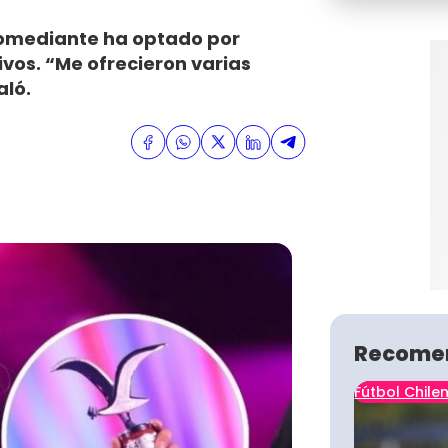
 comediante ha optado por
ivos. “Me ofrecieron varias
aló.
Recome
Fútbol Chile