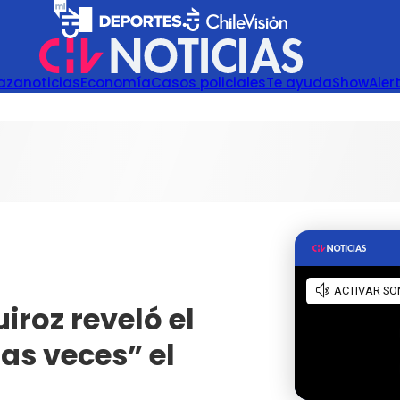
azanoticias
Economía
Casos policiales
Te ayuda
Show
Aler
iroz reveló el
as veces” el