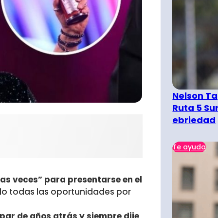
Nelson Ta
Ruta 5 Su
ebriedad
Te ayuda
ias veces” para presentarse en el
o todas las oportunidades por
par de años atrás y siempre dije