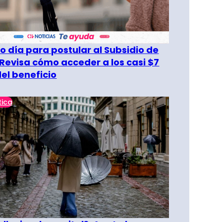
o día para postular al Subsidio de
 Revisa cómo acceder a los casi $7
del beneficio
tica