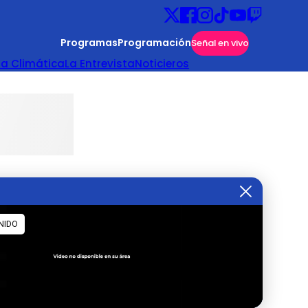
Programas
Programación
Señal en vivo
ta Climática
La Entrevista
Noticieros