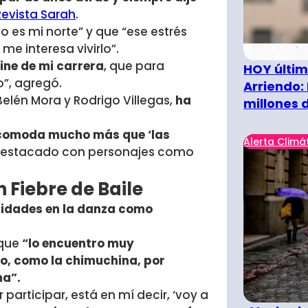
Revista Sarah
.
n
o es mi norte” y que
“ese estrés
e interesa vivirlo”.
ine de mi carrera
, que para
HOY últim
o”, agregó.
Arriendo:
elén Mora y Rodrigo Villegas,
ha
millones 
acomoda mucho más que ‘las
Alerta Climá
a destacado con personajes como
 Fiebre de Baile
lidades en la danza como
 que
“l
o encuentro muy
o, como la chimuchina, por
ma”.
participar, está en mí decir, ‘voy a