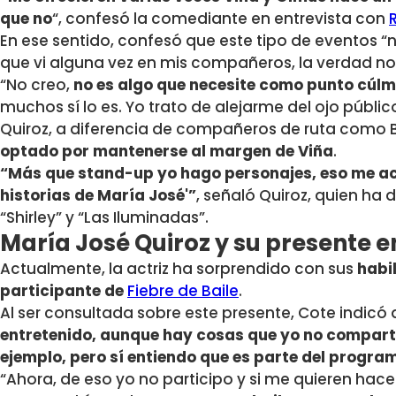
que no
“
, confesó la comediante en entrevista con
En ese sentido, confesó que este tipo de eventos “
que vi alguna vez en mis compañeros, la verdad no m
“No creo,
no es algo que necesite como punto cúlm
muchos sí lo es. Yo trato de alejarme del ojo públic
Quiroz, a diferencia de compañeros de ruta como B
optado por mantenerse al margen de Viña
.
“Más que stand-up yo hago personajes, eso me 
historias de María José'”
, señaló Quiroz, quien h
“Shirley” y “Las Iluminadas”.
María José Quiroz y su presente en
Actualmente, la actriz ha sorprendido con sus
habi
participante de
Fiebre de Baile
.
Al ser consultada sobre este presente, Cote indicó
entretenido, aunque hay cosas que yo no compart
ejemplo, pero sí entiendo que es parte del progra
“Ahora, de eso yo no participo y si me quieren hacer 