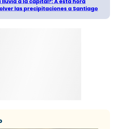
 lluvia a la capital?: A esta hora
olver las precipitaciones a Santiago
o