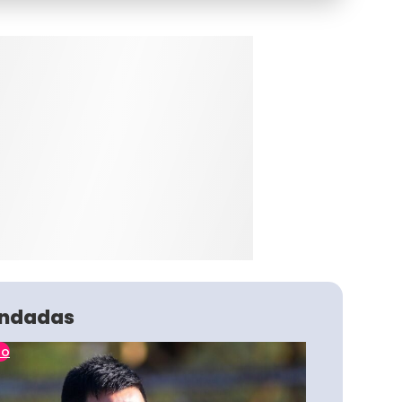
ndadas
no