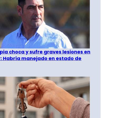
pia choca y sufre graves lesiones en
r: Habría manejado en estado de