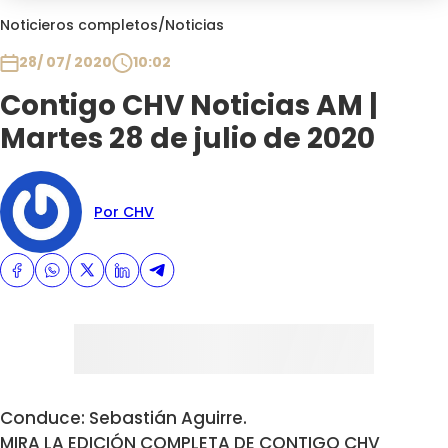
Club De La Comedia
Noticieros completos
/
Noticias
Contigo en Directo
28/ 07/ 2020
10:02
Plan Perfecto
Contigo CHV Noticias AM |
El Tiempo
Martes 28 de julio de 2020
Sabingo
Todos Los Programas
Por CHV
Conduce: Sebastián Aguirre.
MIRA LA EDICIÓN COMPLETA DE CONTIGO CHV