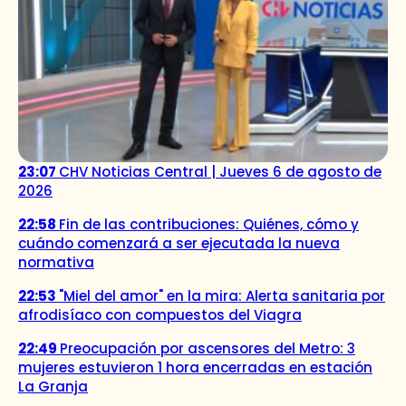
23:07
CHV Noticias Central | Jueves 6 de agosto de
2026
22:58
Fin de las contribuciones: Quiénes, cómo y
cuándo comenzará a ser ejecutada la nueva
normativa
22:53
"Miel del amor" en la mira: Alerta sanitaria por
afrodisíaco con compuestos del Viagra
22:49
Preocupación por ascensores del Metro: 3
mujeres estuvieron 1 hora encerradas en estación
La Granja