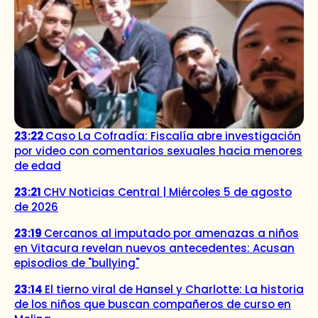
23:22
Caso La Cofradía: Fiscalía abre investigación
por video con comentarios sexuales hacia menores
de edad
23:21
CHV Noticias Central | Miércoles 5 de agosto
de 2026
23:19
Cercanos al imputado por amenazas a niños
en Vitacura revelan nuevos antecedentes: Acusan
episodios de "bullying"
23:14
El tierno viral de Hansel y Charlotte: La historia
de los niños que buscan compañeros de curso en