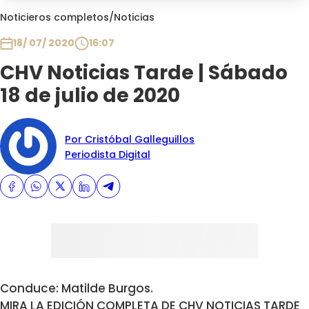
Club De La Comedia
Noticieros completos
/
Noticias
Contigo en Directo
18/ 07/ 2020
16:07
Plan Perfecto
CHV Noticias Tarde | Sábado
El Tiempo
18 de julio de 2020
Sabingo
Todos Los Programas
Por Cristóbal Galleguillos
Periodista Digital
Conduce: Matilde Burgos.
MIRA LA EDICIÓN COMPLETA DE CHV NOTICIAS TARDE