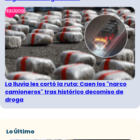
Nacional
La lluvia les cortó la ruta: Caen los "narco
camioneros" tras histórico decomiso de
droga
Lo Último