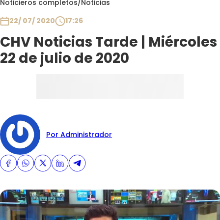
Noticieros completos
/
Noticias
Club De La Comedia
Contigo en Directo
22/ 07/ 2020
17:26
Plan Perfecto
CHV Noticias Tarde | Miércoles
El Tiempo
22 de julio de 2020
Sabingo
Todos Los Programas
Por Administrador