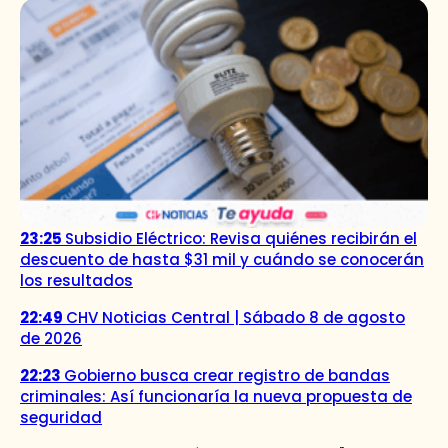
23:25
Subsidio Eléctrico: Revisa quiénes recibirán el
descuento de hasta $31 mil y cuándo se conocerán
los resultados
22:49
CHV Noticias Central | Sábado 8 de agosto
de 2026
22:23
Gobierno busca crear registro de bandas
criminales: Así funcionaría la nueva propuesta de
seguridad