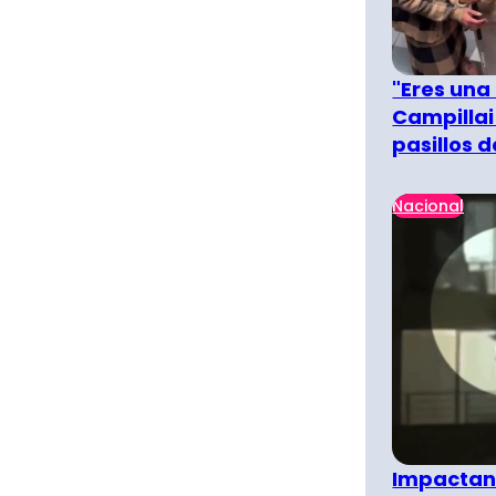
"Eres una
Campillai
pasillos 
Nacional
Impactant