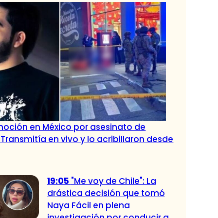
oción en México por asesinato de
 Transmitía en vivo y lo acribillaron desde
19:05
"Me voy de Chile": La
drástica decisión que tomó
Naya Fácil en plena
investigación por conducir a