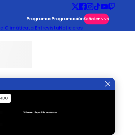
Programas
Programación
Señal en vivo
ta Climática
La Entrevista
Noticieros