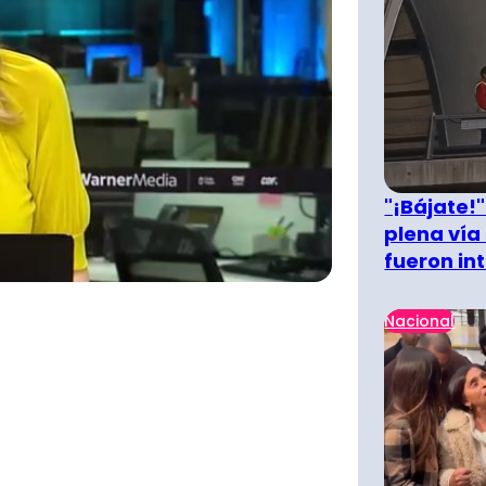
"¡Bájate!
plena vía 
fueron in
Nacional