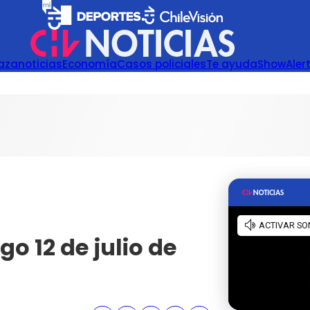
azanoticias
Economía
Casos policiales
Te ayuda
Show
Aler
o 12 de julio de