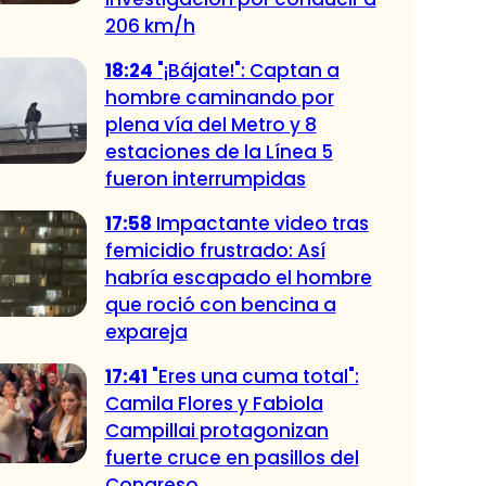
206 km/h
18:24
"¡Bájate!": Captan a
hombre caminando por
plena vía del Metro y 8
estaciones de la Línea 5
fueron interrumpidas
17:58
Impactante video tras
femicidio frustrado: Así
habría escapado el hombre
que roció con bencina a
expareja
17:41
"Eres una cuma total":
Camila Flores y Fabiola
Campillai protagonizan
fuerte cruce en pasillos del
Congreso