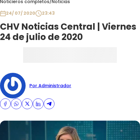
Noticieros completos
/
Noticias
Club De La Comedia
Contigo en Directo
24/ 07/ 2020
23:43
Plan Perfecto
CHV Noticias Central | Viernes
El Tiempo
24 de julio de 2020
Sabingo
Todos Los Programas
Por Administrador