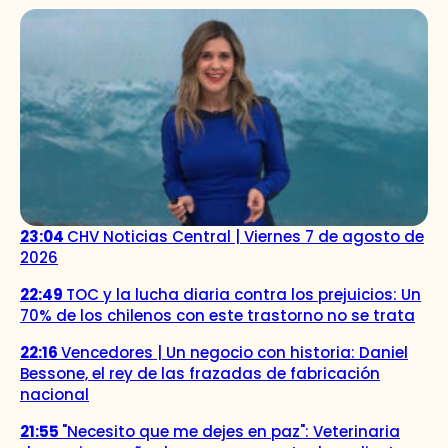
23:04
CHV Noticias Central | Viernes 7 de agosto de
2026
22:49
TOC y la lucha diaria contra los prejuicios: Un
70% de los chilenos con este trastorno no se trata
22:16
Vencedores | Un negocio con historia: Daniel
Bessone, el rey de las frazadas de fabricación
nacional
21:55
"Necesito que me dejes en paz": Veterinaria