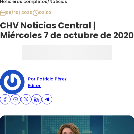
Noticieros completos
/
Noticias
Club De La Comedia
Contigo en Directo
08/ 10/ 2020
02:03
Plan Perfecto
CHV Noticias Central |
El Tiempo
Miércoles 7 de octubre de 2020
Sabingo
Todos Los Programas
Por Patricio Pérez
Editor