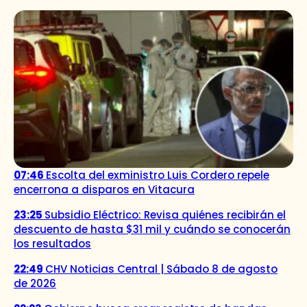
07:46
Escolta del exministro Luis Cordero repele
encerrona a disparos en Vitacura
23:25
Subsidio Eléctrico: Revisa quiénes recibirán el
descuento de hasta $31 mil y cuándo se conocerán
los resultados
22:49
CHV Noticias Central | Sábado 8 de agosto
de 2026