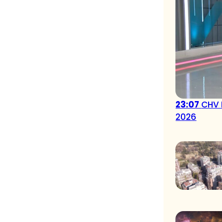
23:07
CHV 
2026