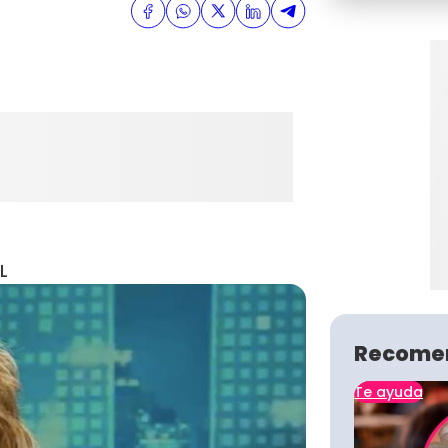
L
Recome
Te ayuda