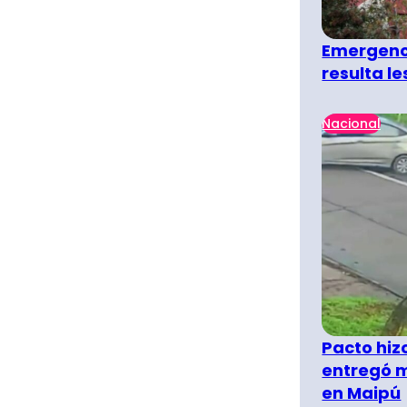
Emergenci
resulta l
Nacional
Pacto hiz
entregó m
en Maipú