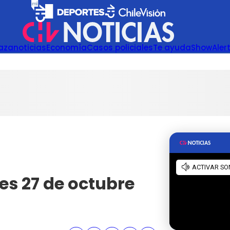
azanoticias
Economía
Casos policiales
Te ayuda
Show
Aler
es 27 de octubre