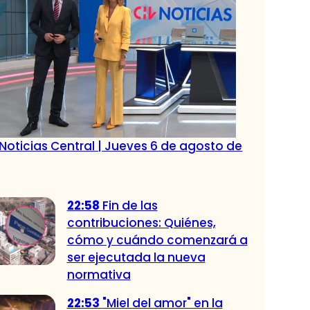
Noticias Central | Jueves 6 de agosto de
22:58
Fin de las
contribuciones: Quiénes,
cómo y cuándo comenzará a
ser ejecutada la nueva
normativa
22:53
"Miel del amor" en la