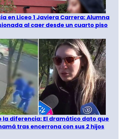
a en Liceo 1 Javiera Carrera: Alumna
esionada al caer desde un cuarto piso
o la diferencia: El dramático dato que
amá tras encerrona con sus 2 hijos