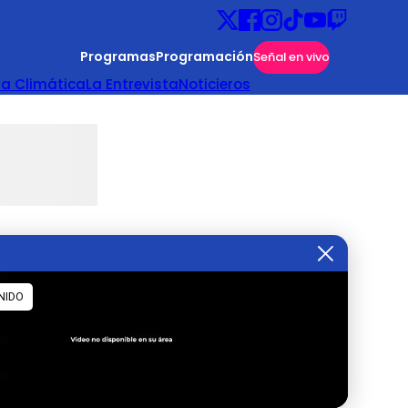
Programas
Programación
Señal en vivo
ta Climática
La Entrevista
Noticieros