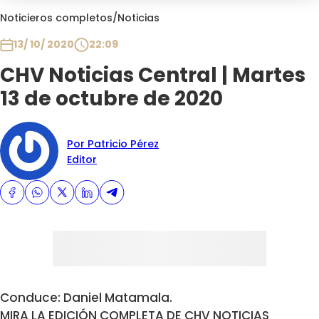
Club De La Comedia
Noticieros completos
/
Noticias
Contigo en Directo
13/ 10/ 2020
22:09
Plan Perfecto
CHV Noticias Central | Martes
El Tiempo
13 de octubre de 2020
Sabingo
Todos Los Programas
Por Patricio Pérez
Editor
Conduce: Daniel Matamala.
MIRA LA EDICIÓN COMPLETA DE CHV NOTICIAS