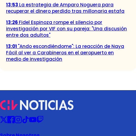
13:53
La estrategia de Amparo Noguera para
recuperar el dinero perdido tras millonaria estafa
13:26
Fidel Espinoza rompe el silencio por
investigación por VIF con su pareja: "Una discusión
entre dos adultos"
13:01
"Ando escondiéndome": La reacción de Naya
Fácil al ver a Carabineros en el aeropuerto en
medio de investigación
Sobre Nosotros