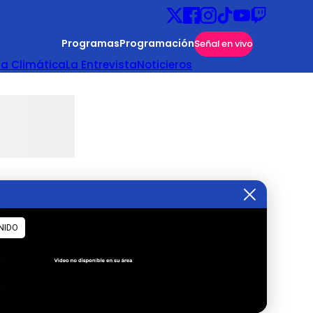
Programas
Programación
Señal en vivo
ta Climática
La Entrevista
Noticieros