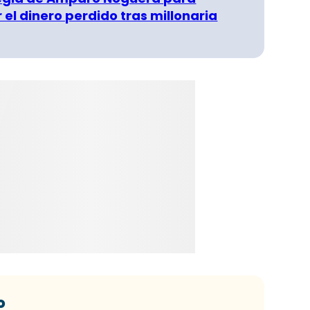
 el dinero perdido tras millonaria
o