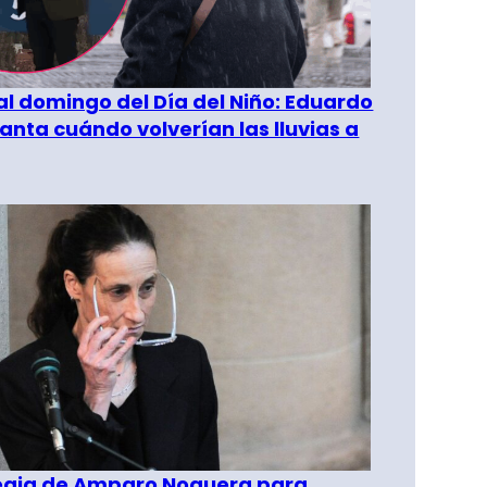
al domingo del Día del Niño: Eduardo
anta cuándo volverían las lluvias a
tegia de Amparo Noguera para