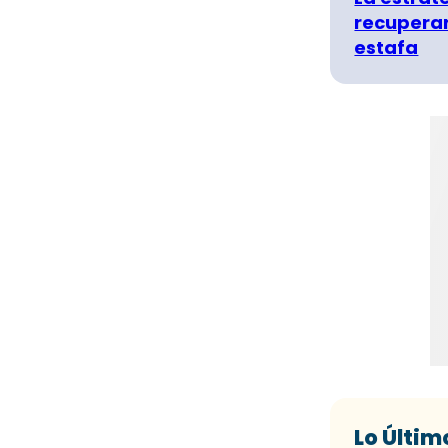
recuperar
estafa
Lo Últim