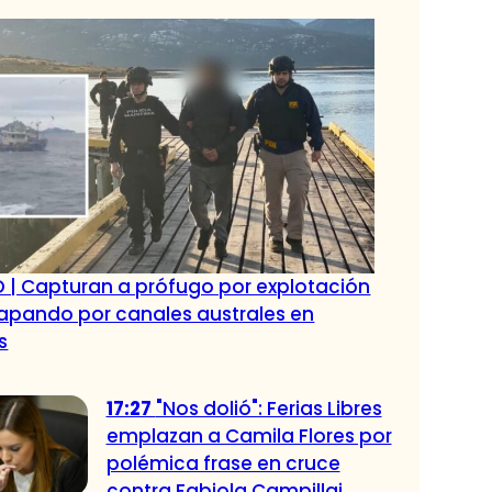
O | Capturan a prófugo por explotación
apando por canales australes en
s
17:27
"Nos dolió": Ferias Libres
emplazan a Camila Flores por
polémica frase en cruce
contra Fabiola Campillai