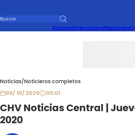
Nacional
Internacional
Reportajes
C
Noticias
/
Noticieros completos
09/ 10/ 2020
00:01
CHV Noticias Central | Juev
2020