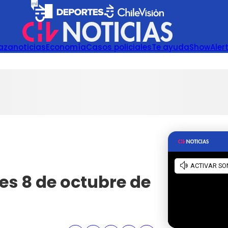
azanoticias
Economía
Casos policiales
Te ayuda
Show
Aler
es 8 de octubre de