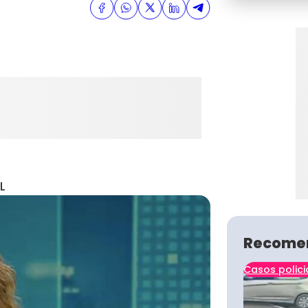
L
Recome
Casos polici