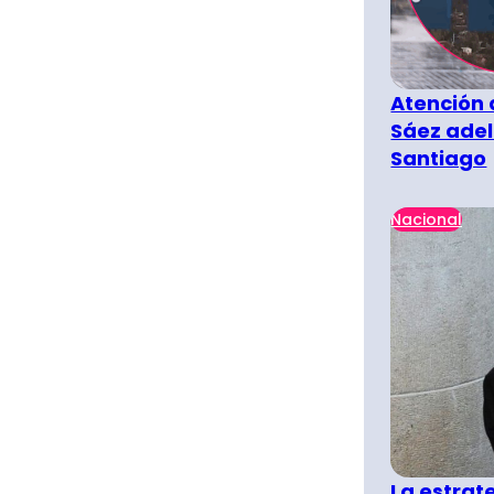
Atención 
Sáez adel
Santiago
Nacional
La estra