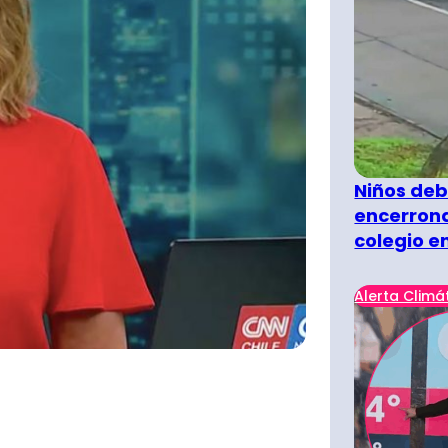
Niños deb
encerrona
colegio e
Alerta Climá