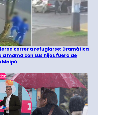
ieron correr a refugiarse: Dramática
 a mamá con sus hijos fuera de
n Maipú
tica