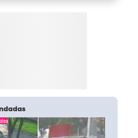
ndadas
ales