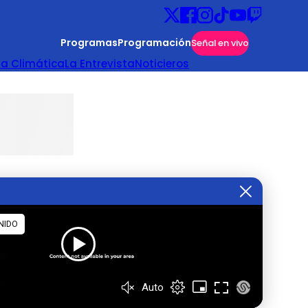
Programas
Programación
Señal en vivo
ta Climática
La Entrevista
Noticieros