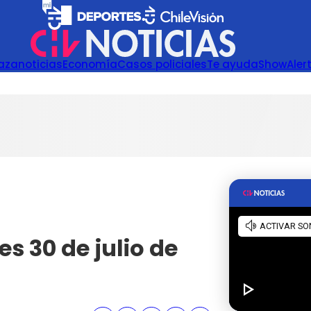
azanoticias
Economía
Casos policiales
Te ayuda
Show
Aler
s 30 de julio de