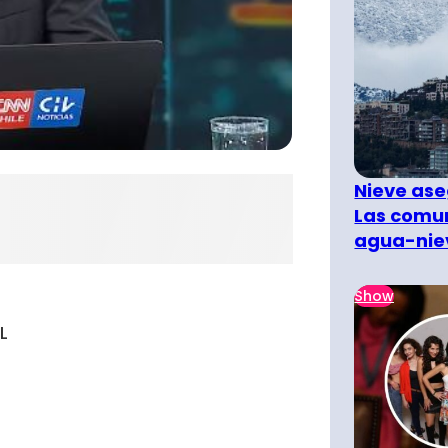
Nieve ase
Las comun
agua-nie
Show
L