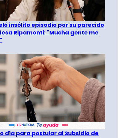
eló insólito episodio por su parecido
desa Ripamonti: "Mucha gente me
"
o día para postular al Subsidio de