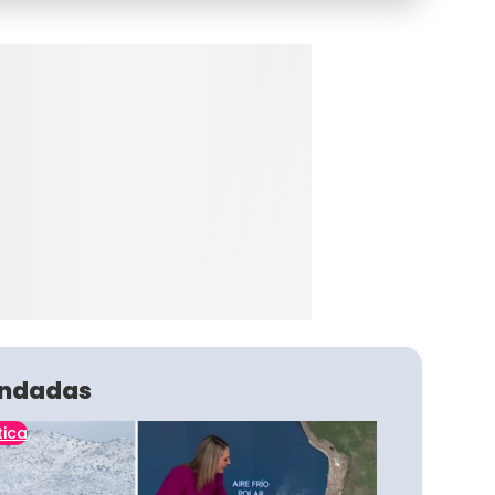
ndadas
tica