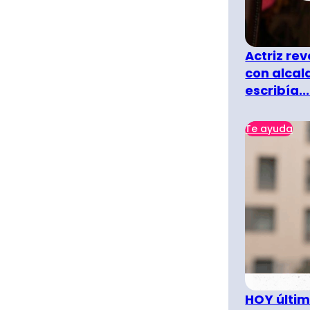
Actriz rev
con alcal
escribía...
Te ayuda
HOY últim