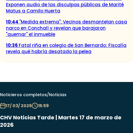
Exponen audio de las disculpas públicas de Marité
Matus a Camilo Huerta
10:44
"Medida extrema": Vecinos desmantelan casa
narco en Conchalí y revelan que barajaron
"quemar" el inmueble
10:36
Fatal riña en colegio de San Bernardo: Fiscalía
revela qué habría desatado la pelea
Noticieros completos
/
Noticias
17/ 03/ 2026
15:59
CHV Noticias Tarde | Martes 17 de marzo de
2026