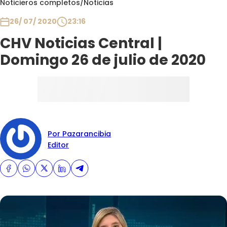
Noticieros completos
/
Noticias
Club De La Comedia
Contigo en Directo
26/ 07/ 2020
23:16
Plan Perfecto
CHV Noticias Central |
El Tiempo
Domingo 26 de julio de 2020
Sabingo
Todos Los Programas
Por Pazarancibia
Editor