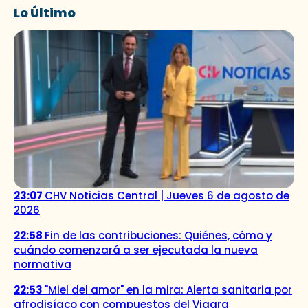
Lo Último
23:07
CHV Noticias Central | Jueves 6 de agosto de
2026
22:58
Fin de las contribuciones: Quiénes, cómo y
cuándo comenzará a ser ejecutada la nueva
normativa
22:53
"Miel del amor" en la mira: Alerta sanitaria por
afrodisíaco con compuestos del Viagra