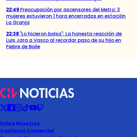
22:49
Preocupación por ascensores del Metro: 3
mujeres estuvieron 1 hora encerradas en estación
La Granja
22:38
"Lo hicieron bolsa": La honesta reacción de
Luis Jara a Vasco al recordar paso de su hijo en
Fiebre de Baile
Sobre Nosotros
Contacto Comercial