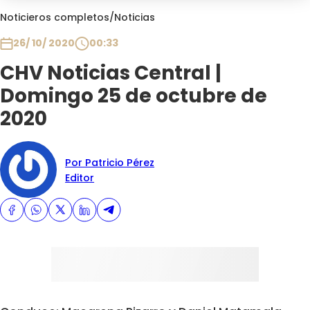
Club De La Comedia
Noticieros completos
/
Noticias
Contigo en Directo
26/ 10/ 2020
00:33
Plan Perfecto
CHV Noticias Central |
El Tiempo
Domingo 25 de octubre de
Sabingo
Todos Los Programas
2020
Por Patricio Pérez
Editor