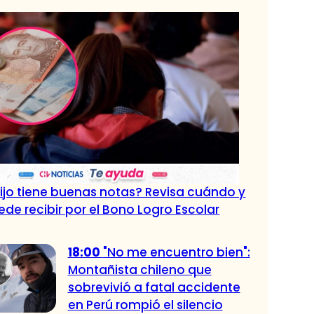
ijo tiene buenas notas? Revisa cuándo y
de recibir por el Bono Logro Escolar
18:00
"No me encuentro bien":
Montañista chileno que
sobrevivió a fatal accidente
en Perú rompió el silencio