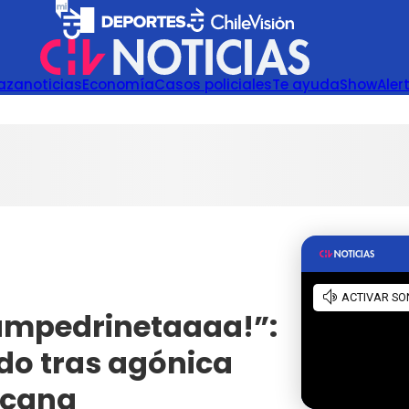
azanoticias
Economía
Casos policiales
Te ayuda
Show
Aler
ampedrinetaaaa!”:
ado tras agónica
icana