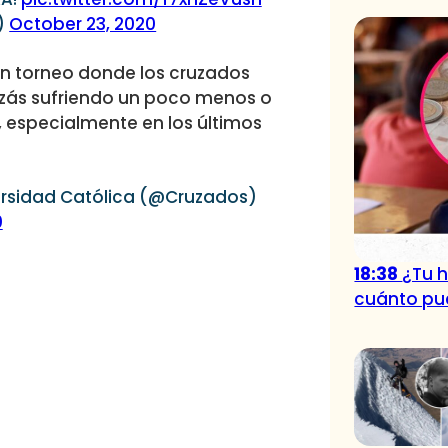
)
October 23, 2020
un torneo donde los cruzados
zás sufriendo un poco menos o
o, especialmente en los últimos
ersidad Católica (@Cruzados)
0
18:38
¿Tu h
cuánto pue