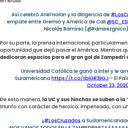
en Brasil.
Así celebró Ariel Holan y la dirigencia de
#LosC
empate entre Gremio y America de Cali
@SC_ES
Nicolás Ramírez (@Ramirezgnico
Por su parte, la prensa internacional, particularme
oportunidad que dejó pasar el América. Mientras q
dedicaron espacios para el gran gol de Zampedri 
Universidad Católica le ganó a Inter y le a
Suramericana
https://t.co/tbIGR3IiGJ
— El Pa
October 23, 202
De esta manera,
la UC y sus hinchas se suben a l
triunfo con carácter de heroico, impensado, con un 
¡¡
#LosCruzados
a Sudamericanaa
¡NOS VAMOS TODOS EN LA ZAMPEDRINETAAAAAA