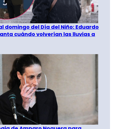
al domingo del Día del Niño: Eduardo
anta cuándo volverían las lluvias a
tegia de Amparo Noguera para