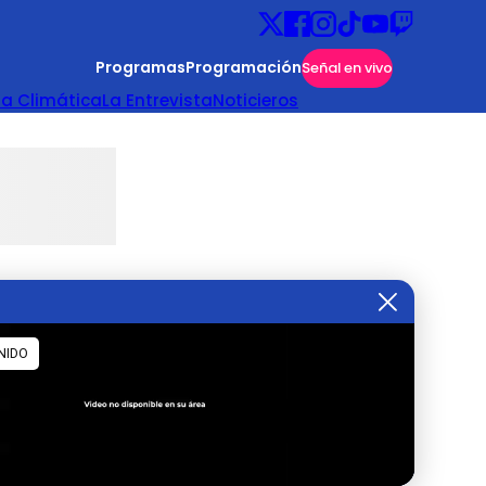
Programas
Programación
Señal en vivo
ta Climática
La Entrevista
Noticieros