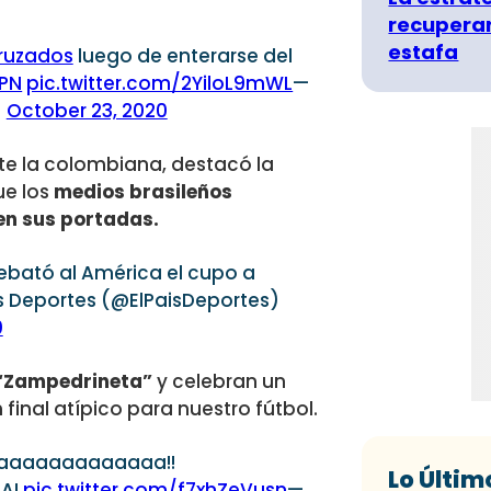
recuperar
estafa
ruzados
luego de enterarse del
PN
pic.twitter.com/2YiloL9mWL
—
)
October 23, 2020
nte la colombiana, destacó la
ue los
medios brasileños
en sus portadas.
rrebató al América el cupo a
ís Deportes (@ElPaisDeportes)
0
a “Zampedrineta”
y celebran un
final atípico para nuestro fútbol.
aaaaaaaaaaaaa!!
Lo Últim
AA!
pic.twitter.com/f7xhZeVusn
—