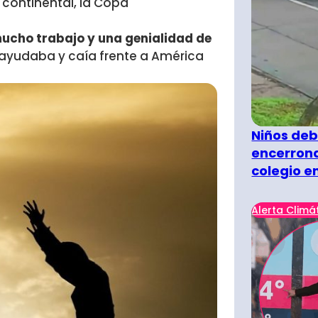
 continental, la Copa
ucho trabajo y una genialidad de
 ayudaba y caía frente a América
Niños deb
encerrona
colegio e
Alerta Climá