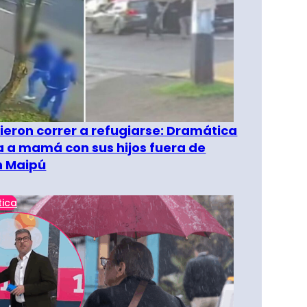
ieron correr a refugiarse: Dramática
 a mamá con sus hijos fuera de
n Maipú
tica