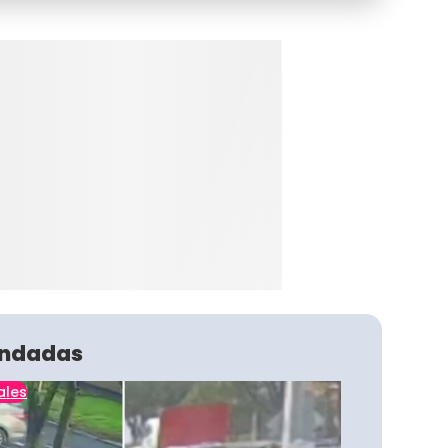
ndadas
ales