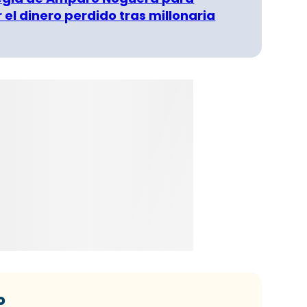
 el dinero perdido tras millonaria
o