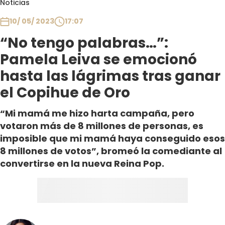
Noticias
Club De La Comedia
Contigo en Directo
10/ 05/ 2023
17:07
Plan Perfecto
“No tengo palabras…”:
El Tiempo
Pamela Leiva se emocionó
Sabingo
hasta las lágrimas tras ganar
Todos Los Programas
el Copihue de Oro
“Mi mamá me hizo harta campaña, pero
votaron más de 8 millones de personas, es
imposible que mi mamá haya conseguido esos
8 millones de votos”, bromeó la comediante al
convertirse en la nueva Reina Pop.