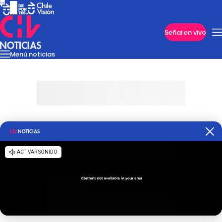
Imperdibles
Señal en vivo
Menú noticias
Internacional
Reportajes
Cazanoticias
Economía
Casos poli
Nacional
Programas