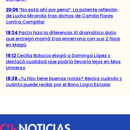
20:05
“No está ahí por pena”: La potente reflexión
de Lucho Miranda tras dichos de Camila Flores
contra Campillai
19:34
Pacto hizo la diferencia: El dramático dato
que entregó mamá tras encerrona con sus 2 hijos
en Maipú
19:12
Cecilia Bolocco elogió a Dominga López y
destacó cualidad que podría llevarla lejos en Miss
Universo
18:38
¿Tu hijo tiene buenas notas? Revisa cuándo y
cuánto puede recibir por el Bono Logro Escolar