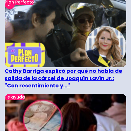
Plan Perfecto
Cathy Barriga explicó por qué no habla de
salida de la cárcel de Joaquín Lavín Jr.:
"Con resentimiento y…"
Te ayuda