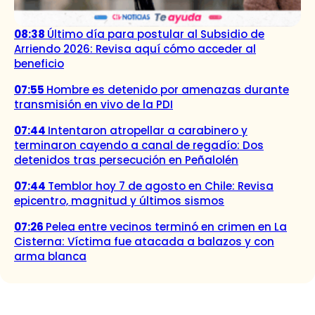
08:38
Último día para postular al Subsidio de
Arriendo 2026: Revisa aquí cómo acceder al
beneficio
07:55
Hombre es detenido por amenazas durante
transmisión en vivo de la PDI
07:44
Intentaron atropellar a carabinero y
terminaron cayendo a canal de regadío: Dos
detenidos tras persecución en Peñalolén
07:44
Temblor hoy 7 de agosto en Chile: Revisa
epicentro, magnitud y últimos sismos
07:26
Pelea entre vecinos terminó en crimen en La
Cisterna: Víctima fue atacada a balazos y con
arma blanca