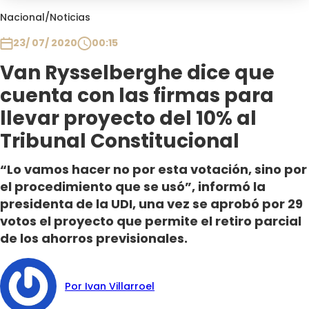
Club De La Comedia
Nacional
/
Noticias
Contigo en Directo
23/ 07/ 2020
00:15
Plan Perfecto
Van Rysselberghe dice que
El Tiempo
cuenta con las firmas para
Sabingo
Todos Los Programas
llevar proyecto del 10% al
Tribunal Constitucional
“Lo vamos hacer no por esta votación, sino por
el procedimiento que se usó”, informó la
presidenta de la UDI, una vez se aprobó por 29
votos el proyecto que permite el retiro parcial
de los ahorros previsionales.
Por Ivan Villarroel