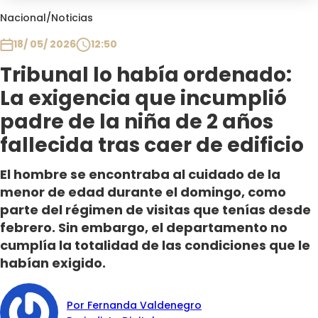
Club De La Comedia
Nacional
/
Noticias
Contigo en Directo
18/ 05/ 2026
12:50
Plan Perfecto
Tribunal lo había ordenado:
El Tiempo
La exigencia que incumplió
Sabingo
Todos Los Programas
padre de la niña de 2 años
fallecida tras caer de edificio
El hombre se encontraba al cuidado de la
menor de edad durante el domingo, como
parte del régimen de visitas que tenías desde
febrero. Sin embargo, el departamento no
cumplía la totalidad de las condiciones que le
habían exigido.
Por Fernanda Valdenegro