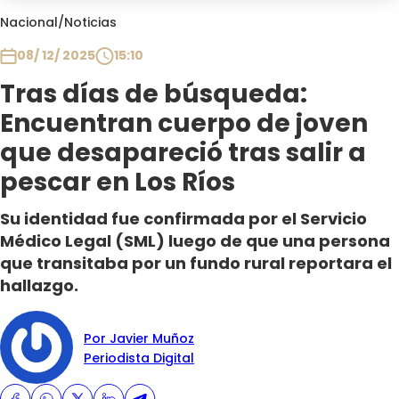
Club De La Comedia
Nacional
/
Noticias
Contigo en Directo
08/ 12/ 2025
15:10
Plan Perfecto
Tras días de búsqueda:
El Tiempo
Encuentran cuerpo de joven
Sabingo
Todos Los Programas
que desapareció tras salir a
pescar en Los Ríos
Su identidad fue confirmada por el Servicio
Médico Legal (SML) luego de que una persona
que transitaba por un fundo rural reportara el
hallazgo.
Por Javier Muñoz
Periodista Digital