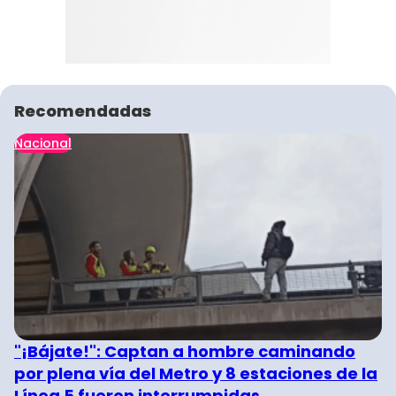
Recomendadas
Nacional
"¡Bájate!": Captan a hombre caminando
por plena vía del Metro y 8 estaciones de la
Línea 5 fueron interrumpidas