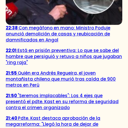
22:38
Con megáfono en mano: Ministro Poduje
anunció demolición de casas y reubicación de
damnificados en Angol
22:01
Está en prisión preventiva: Lo que se sabe del
hombre que persiguió y retuvo a niños que jugaban
"ring raja"
21:55
Quién era Andrés Regueira, el joven
montañista chileno que murió tras caída de 900
metros en Perú
21:50
"Seremos implacables": Los 4 ejes que
presentó el pdte. Kast en su reforma de seguridad
contra el crimen organizado
21:40
Pdte. Kast destaca aprobación de la
megarreforma: "Llegó la hora de dejar de