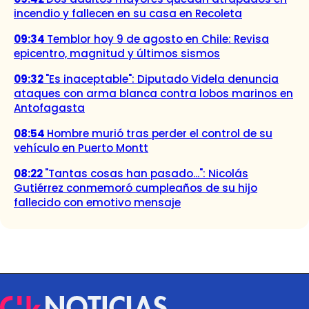
incendio y fallecen en su casa en Recoleta
09:34
Temblor hoy 9 de agosto en Chile: Revisa
epicentro, magnitud y últimos sismos
09:32
"Es inaceptable": Diputado Videla denuncia
ataques con arma blanca contra lobos marinos en
Antofagasta
08:54
Hombre murió tras perder el control de su
vehículo en Puerto Montt
08:22
"Tantas cosas han pasado...": Nicolás
Gutiérrez conmemoró cumpleaños de su hijo
fallecido con emotivo mensaje