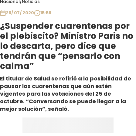
Nacional
/
Noticias
Club De La Comedia
Contigo en Directo
26/ 07/ 2020
15:58
Plan Perfecto
¿Suspender cuarentenas por
El Tiempo
el plebiscito? Ministro Paris no
Sabingo
lo descarta, pero dice que
Todos Los Programas
tendrán que “pensarlo con
calma”
El titular de Salud se refirió a la posibilidad de
pausar las cuarentenas que aún estén
vigentes para las votaciones del 25 de
octubre. “Conversando se puede llegar a la
mejor solución”, señaló.