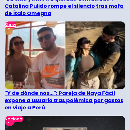
Catalina Pulido rompe el silencio tras mofa
de Ítalo Omegna
Show
"Y de dónde nos...": Pareja de Naya Fácil
expone a usuario tras polémica por gastos
en viaje a Perú
Nacional