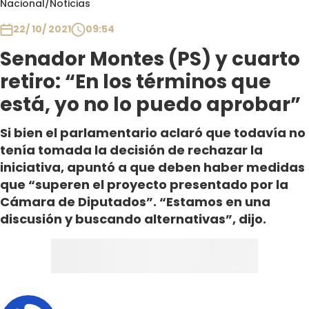
Nacional
/
Noticias
Club De La Comedia
Contigo en Directo
22/ 10/ 2021
09:54
Plan Perfecto
Senador Montes (PS) y cuarto
El Tiempo
retiro: “En los términos que
Sabingo
está, yo no lo puedo aprobar”
Todos Los Programas
Si bien el parlamentario aclaró que todavía no
tenía tomada la decisión de rechazar la
iniciativa, apuntó a que deben haber medidas
que “superen el proyecto presentado por la
Cámara de Diputados”. “Estamos en una
discusión y buscando alternativas”, dijo.