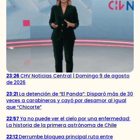
23:26
CHV Noticias Central | Domingo 9 de agosto
de 2026
23:21
La detención de “El Panda”: Disparó más de 30
veces a carabineros y cayó por desamor al igual
que “Chicorte”
22:57
Ya no puede ver el cielo por una enfermedad:
La historia de la primera astrónoma de Chile
22:12
Derrumbe bloquea principal ruta entre