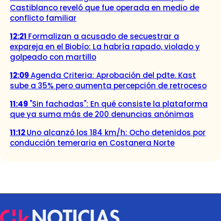
Castiblanco reveló que fue operada en medio de
conflicto familiar
12:21
Formalizan a acusado de secuestrar a
expareja en el Biobío: La habría rapado, violado y
golpeado con martillo
12:09
Agenda Criteria: Aprobación del pdte. Kast
sube a 35% pero aumenta percepción de retroceso
11:49
"Sin fachadas": En qué consiste la plataforma
que ya suma más de 200 denuncias anónimas
11:12
Uno alcanzó los 184 km/h: Ocho detenidos por
conducción temeraria en Costanera Norte