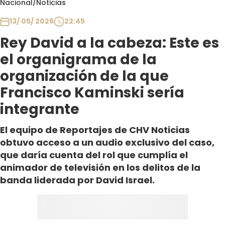
Nacional
/
Noticias
Club De La Comedia
Contigo en Directo
13/ 05/ 2026
22:45
Plan Perfecto
Rey David a la cabeza: Este es
El Tiempo
el organigrama de la
Sabingo
organización de la que
Todos Los Programas
Francisco Kaminski sería
integrante
El equipo de Reportajes de CHV Noticias
obtuvo acceso a un audio exclusivo del caso,
que daría cuenta del rol que cumplía el
animador de televisión en los delitos de la
banda liderada por David Israel.