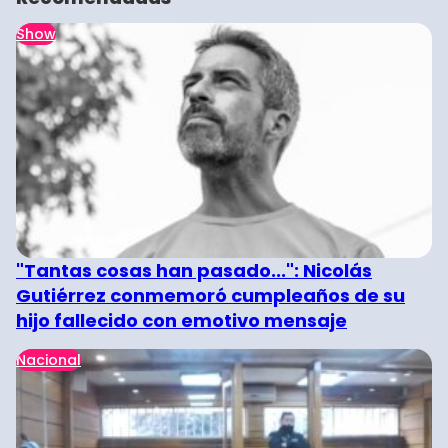
Show
"Tantas cosas han pasado...": Nicolás
Gutiérrez conmemoró cumpleaños de su
hijo fallecido con emotivo mensaje
Nacional