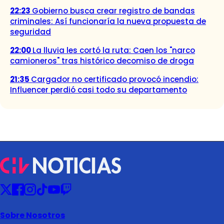
22:23
Gobierno busca crear registro de bandas
criminales: Así funcionaría la nueva propuesta de
seguridad
22:00
La lluvia les cortó la ruta: Caen los "narco
camioneros" tras histórico decomiso de droga
21:35
Cargador no certificado provocó incendio:
Influencer perdió casi todo su departamento
Sobre Nosotros