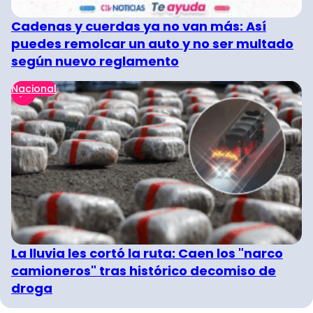
Cadenas y cuerdas ya no van más: Así
puedes remolcar un auto y no ser multado
según nuevo reglamento
Nacional
La lluvia les cortó la ruta: Caen los "narco
camioneros" tras histórico decomiso de
droga