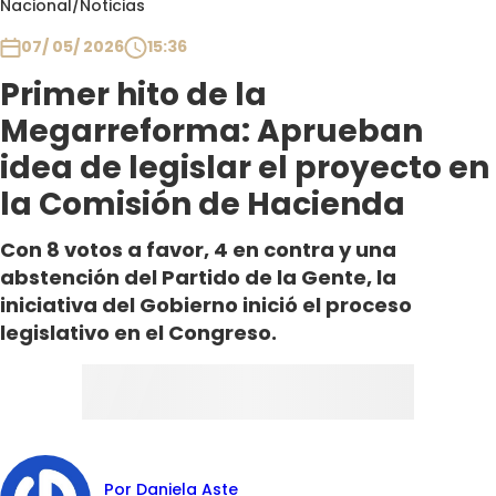
Nacional
/
Noticias
Club De La Comedia
Contigo en Directo
07/ 05/ 2026
15:36
Plan Perfecto
Primer hito de la
El Tiempo
Megarreforma: Aprueban
Sabingo
idea de legislar el proyecto en
Todos Los Programas
la Comisión de Hacienda
Con 8 votos a favor, 4 en contra y una
abstención del Partido de la Gente, la
iniciativa del Gobierno inició el proceso
legislativo en el Congreso.
Por Daniela Aste