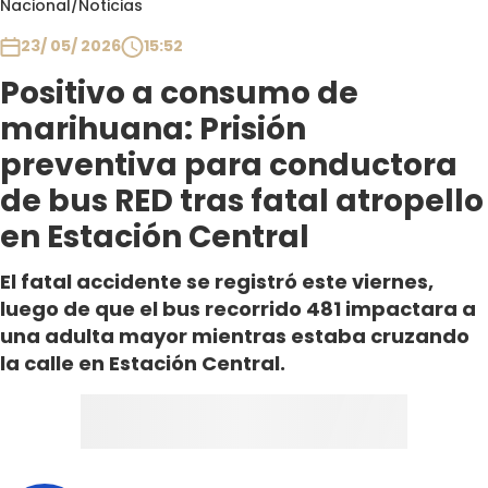
Nacional
/
Noticias
Club De La Comedia
Contigo en Directo
23/ 05/ 2026
15:52
Plan Perfecto
Positivo a consumo de
El Tiempo
marihuana: Prisión
Sabingo
preventiva para conductora
Todos Los Programas
de bus RED tras fatal atropello
en Estación Central
El fatal accidente se registró este viernes,
luego de que el bus recorrido 481 impactara a
una adulta mayor mientras estaba cruzando
la calle en Estación Central.