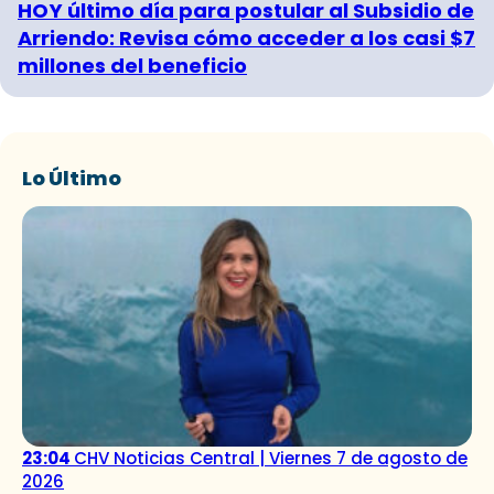
HOY último día para postular al Subsidio de
Arriendo: Revisa cómo acceder a los casi $7
millones del beneficio
Lo Último
23:04
CHV Noticias Central | Viernes 7 de agosto de
2026