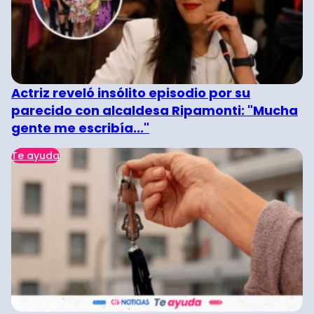
Actriz reveló insólito episodio por su
parecido con alcaldesa Ripamonti: "Mucha
gente me escribía..."
Te ayuda