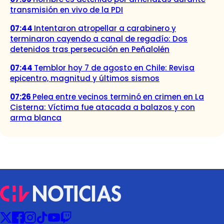
transmisión en vivo de la PDI
07:44
Intentaron atropellar a carabinero y
terminaron cayendo a canal de regadío: Dos
detenidos tras persecución en Peñalolén
07:44
Temblor hoy 7 de agosto en Chile: Revisa
epicentro, magnitud y últimos sismos
07:26
Pelea entre vecinos terminó en crimen en La
Cisterna: Víctima fue atacada a balazos y con
arma blanca