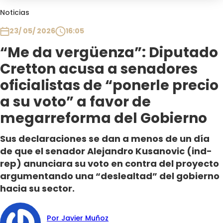
Club De La Comedia
Noticias
Contigo en Directo
23/ 05/ 2026
16:05
Plan Perfecto
“Me da vergüenza”: Diputado
El Tiempo
Cretton acusa a senadores
Sabingo
Todos Los Programas
oficialistas de “ponerle precio
a su voto” a favor de
megarreforma del Gobierno
Sus declaraciones se dan a menos de un día
de que el senador Alejandro Kusanovic (ind-
rep) anunciara su voto en contra del proyecto
argumentando una “deslealtad” del gobierno
hacia su sector.
Por Javier Muñoz