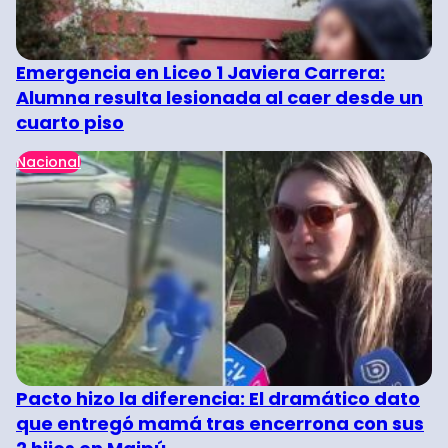
Emergencia en Liceo 1 Javiera Carrera:
Alumna resulta lesionada al caer desde un
cuarto piso
Nacional
Pacto hizo la diferencia: El dramático dato
que entregó mamá tras encerrona con sus