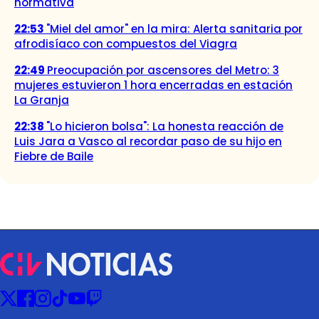
normativa
22:53
"Miel del amor" en la mira: Alerta sanitaria por
afrodisíaco con compuestos del Viagra
22:49
Preocupación por ascensores del Metro: 3
mujeres estuvieron 1 hora encerradas en estación
La Granja
22:38
"Lo hicieron bolsa": La honesta reacción de
Luis Jara a Vasco al recordar paso de su hijo en
Fiebre de Baile