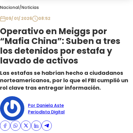
Club De La Comedia
Nacional
/
Noticias
Contigo en Directo
09/ 01/ 2026
08:52
Plan Perfecto
Operativo en Meiggs por
El Tiempo
“Mafia China”: Suben a tres
Sabingo
Todos Los Programas
los detenidos por estafa y
lavado de activos
Las estafas se habrían hecho a ciudadanos
norteamericanos, por lo que el FBI cumplió un
rol clave tras entregar información.
Por Daniela Aste
Periodista Digital