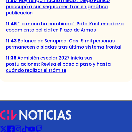
11:50
"Hoy tengo mucho miedo": Diego Pánico
preocupó a sus seguidores tras enigmática
publicación
11:46
“La mano ha cambiado”: Pdte. Kast encabeza
copamiento policial en Plaza de Armas
11:43
Balance de Senapred: Casi 9 mil personas
permanecen aisladas tras último sistema frontal
11:36
Admisión escolar 2027 inicia sus
postulaciones: Revisa el paso a paso y hasta
cuándo realizar el trámite