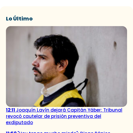
Lo Último
12:11
Joaquín Lavín dejará Capitán Yáber: Tribunal
revocó cautelar de prisión preventiva del
exdiputado