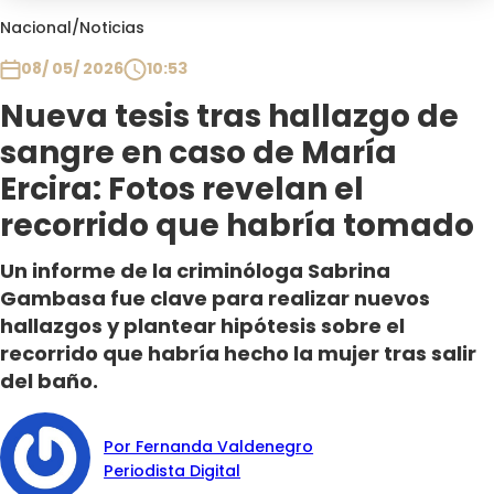
Club De La Comedia
Nacional
/
Noticias
Contigo en Directo
08/ 05/ 2026
10:53
Plan Perfecto
Nueva tesis tras hallazgo de
El Tiempo
sangre en caso de María
Sabingo
Todos Los Programas
Ercira: Fotos revelan el
recorrido que habría tomado
Un informe de la criminóloga Sabrina
Gambasa fue clave para realizar nuevos
hallazgos y plantear hipótesis sobre el
recorrido que habría hecho la mujer tras salir
del baño.
Por Fernanda Valdenegro
Periodista Digital