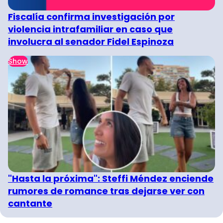
Fiscalía confirma investigación por
violencia intrafamiliar en caso que
involucra al senador Fidel Espinoza
Show
"Hasta la próxima": Steffi Méndez enciende
rumores de romance tras dejarse ver con
cantante