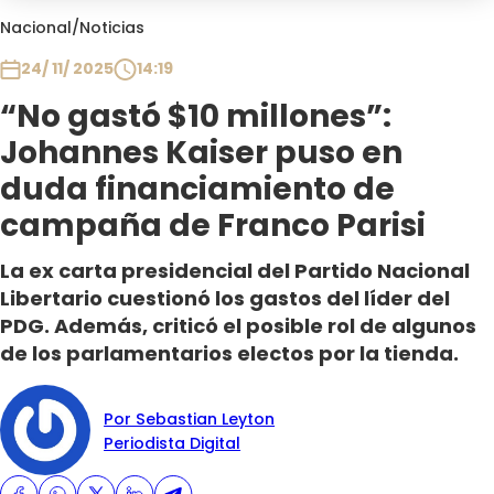
Club De La Comedia
Nacional
/
Noticias
Contigo en Directo
24/ 11/ 2025
14:19
Plan Perfecto
“No gastó $10 millones”:
El Tiempo
Johannes Kaiser puso en
Sabingo
Todos Los Programas
duda financiamiento de
campaña de Franco Parisi
La ex carta presidencial del Partido Nacional
Libertario cuestionó los gastos del líder del
PDG. Además, criticó el posible rol de algunos
de los parlamentarios electos por la tienda.
Por Sebastian Leyton
Periodista Digital