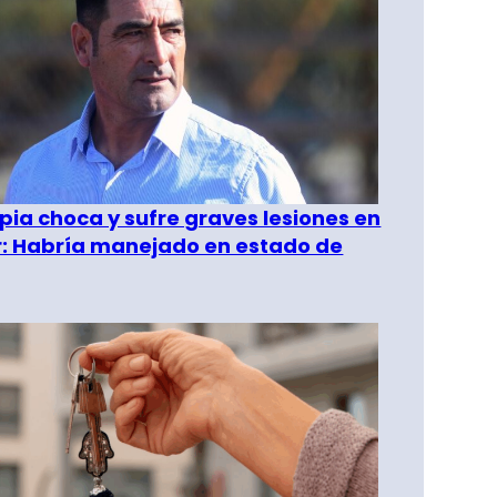
pia choca y sufre graves lesiones en
r: Habría manejado en estado de