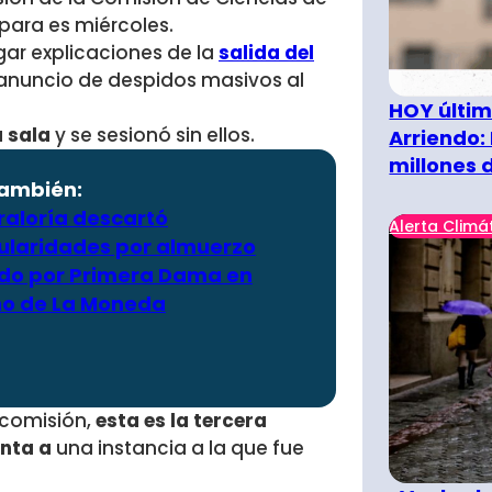
ara es miércoles.
egar explicaciones de la
salida del
 anuncio de despidos masivos al
HOY últim
a sala
y se sesionó sin ellos.
Arriendo:
millones 
también:
raloría descartó
Alerta Climá
gularidades por almuerzo
ido por Primera Dama en
no de La Moneda
 comisión,
esta es la tercera
enta a
una instancia a la que fue