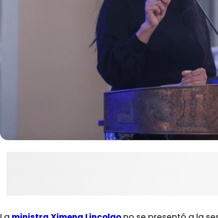
La
ministra Ximena Lincolao
no se presentó a la se