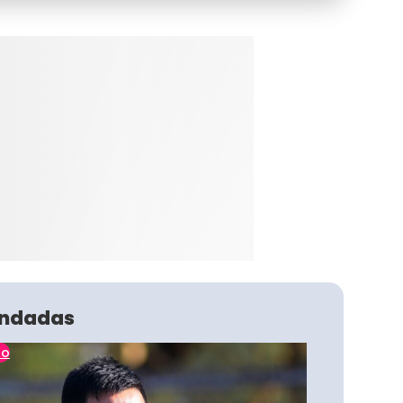
ndadas
no