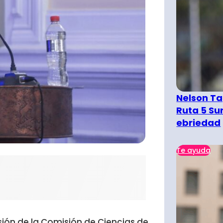
Nelson Ta
Ruta 5 Su
ebriedad
Te ayuda
sión de la Comisión de Ciencias de