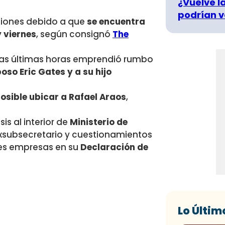
¿Vuelve la
podrían v
ciones debido a que
se encuentra
y viernes
, según consignó
The
 las últimas horas emprendió rumbo
oso Eric Gates y a su hijo
sible ubicar a Rafael Araos
,
is al interior de
Ministerio de
exsubsecretario y cuestionamientos
tres empresas en su
Declaración de
Lo Últim