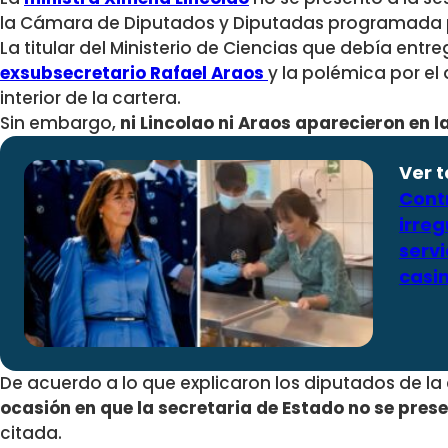
la Cámara de Diputados y Diputadas programada p
La titular del Ministerio de Ciencias que debía entr
exsubsecretario Rafael Araos
y la polémica por el
interior de la cartera.
Sin embargo,
ni Lincolao ni Araos aparecieron en l
Ver 
Cont
irre
serv
casi
De acuerdo a lo que explicaron los diputados de la
ocasión en que la secretaria de Estado no se pres
citada.