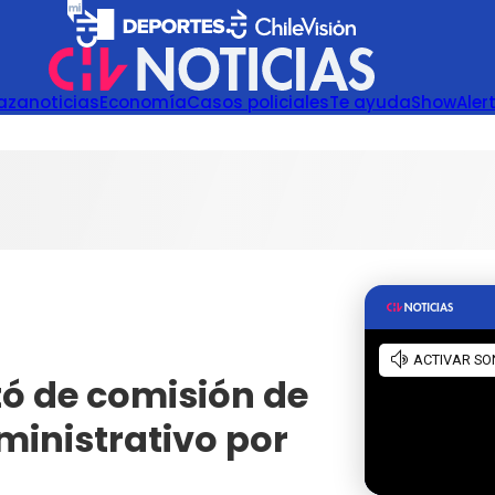
azanoticias
Economía
Casos policiales
Te ayuda
Show
Aler
tó de comisión de
ministrativo por