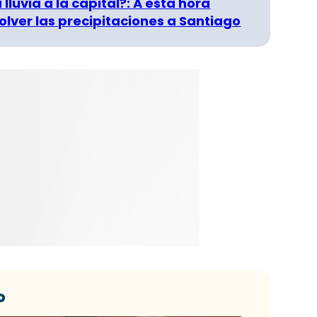
 lluvia a la capital?: A esta hora
olver las precipitaciones a Santiago
o