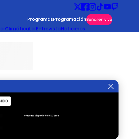
Programas
Programación
Señal en vivo
ta Climática
La Entrevista
Noticieros