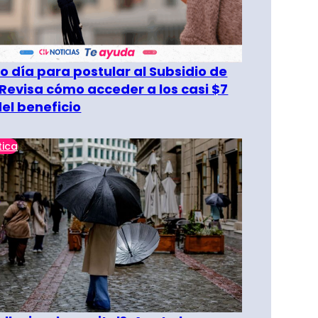
o día para postular al Subsidio de
 Revisa cómo acceder a los casi $7
del beneficio
tica