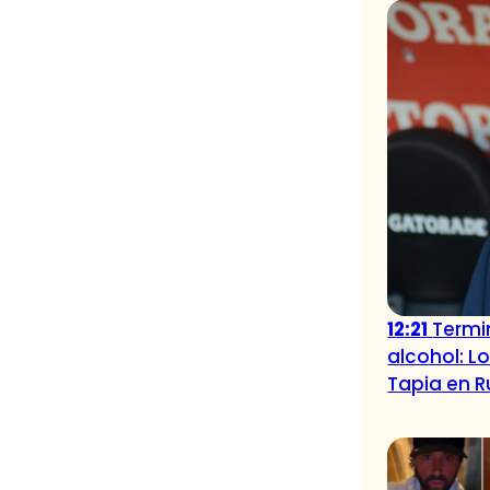
12:21
Termi
alcohol: L
Tapia en R