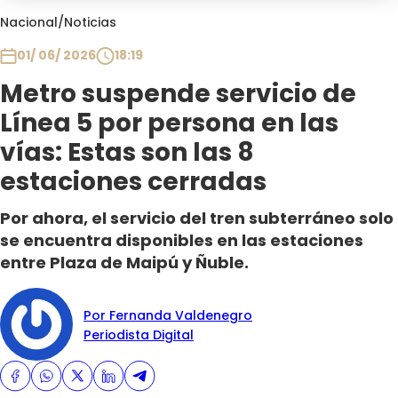
Club De La Comedia
Nacional
/
Noticias
Contigo en Directo
01/ 06/ 2026
18:19
Plan Perfecto
Metro suspende servicio de
El Tiempo
Línea 5 por persona en las
Sabingo
Todos Los Programas
vías: Estas son las 8
estaciones cerradas
Por ahora, el servicio del tren subterráneo solo
se encuentra disponibles en las estaciones
entre Plaza de Maipú y Ñuble.
Por Fernanda Valdenegro
Periodista Digital