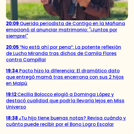
20:09
Querida periodista de Contigo en la Mañana
emocionó al anunciar matrimonio: "¡Juntos por
siempre!"
20:05
“No está ahí por pena”: La potente reflexión
de Lucho Miranda tras dichos de Camila Flores
contra Campillai
19:34
Pacto hizo la diferencia: El dramático dato
que entregó mamá tras encerrona con sus 2 hijos
en Maipú
19:12
Cecilia Bolocco elogió a Dominga López y
destacó cualidad que podría llevarla lejos en Miss
Universo
18:38
¿Tu hijo tiene buenas notas? Revisa cuándo y
cuánto puede recibir por el Bono Logro Escolar