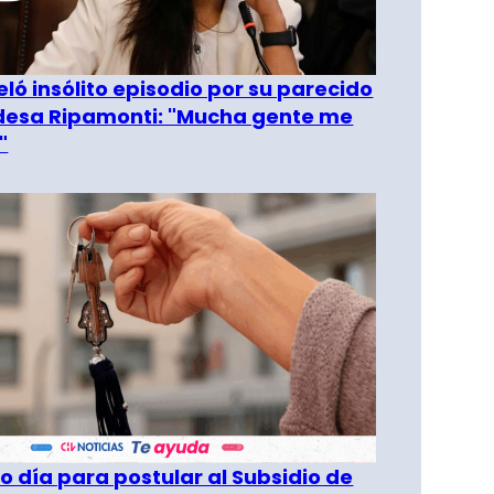
eló insólito episodio por su parecido
desa Ripamonti: "Mucha gente me
"
o día para postular al Subsidio de