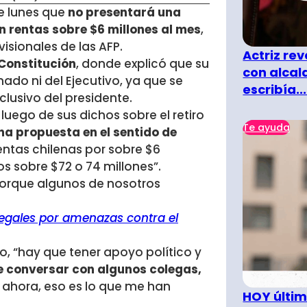
e lunes que
no presentará una
n rentas sobre $6 millones al mes
,
visionales de las AFP.
Actriz rev
 Constitución
, donde explicó que su
con alcal
nado ni del Ejecutivo, ya que se
escribía...
lusivo del presidente.
luego de sus dichos sobre el retiro
Te ayuda
na propuesta en el sentido de
entas chilenas por sobre $6
s sobre $72 o 74 millones”.
porque algunos de nosotros
legales por amenazas contra el
o, “hay que tener apoyo político y
de conversar con algunos colegas,
o ahora, eso es lo que me han
HOY últim