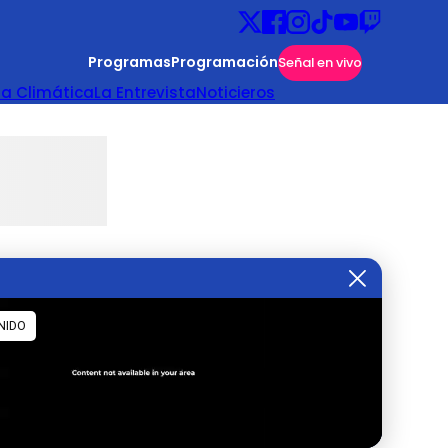
Programas
Programación
Señal en vivo
ta Climática
La Entrevista
Noticieros