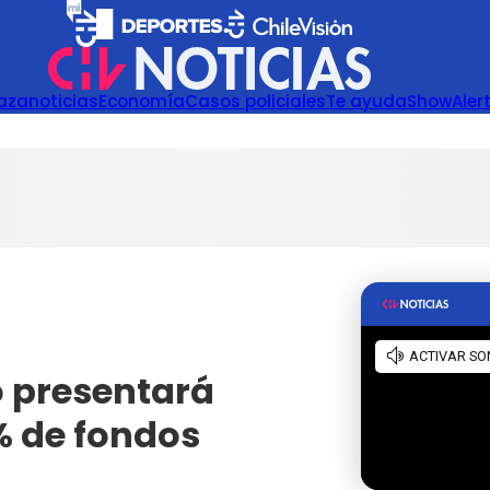
azanoticias
Economía
Casos policiales
Te ayuda
Show
Aler
 presentará
0% de fondos