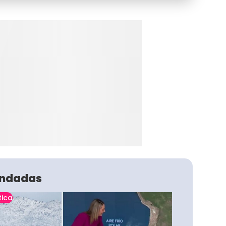
ndadas
tica