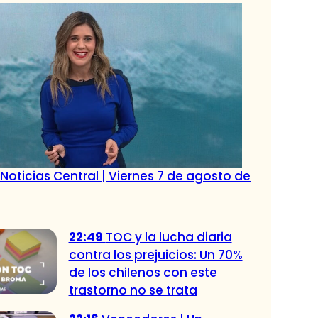
Noticias Central | Viernes 7 de agosto de
22:49
TOC y la lucha diaria
contra los prejuicios: Un 70%
de los chilenos con este
trastorno no se trata