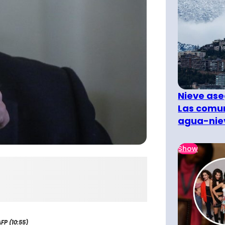
Nieve ase
Las comun
agua-nie
Show
FP (10:55)