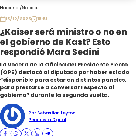
Club De La Comedia
Nacional
/
Noticias
Contigo en Directo
18/ 12/ 2025
18:51
Plan Perfecto
¿Kaiser será ministro o no en
El Tiempo
el gobierno de Kast? Esto
Sabingo
Todos Los Programas
respondió Mara Sedini
La vocera de la Oficina del Presidente Electo
(OPE) destacó al diputado por haber estado
“disponible para estar en distintos paneles,
para prestarse a conversar respecto al
gobierno” durante la segunda vuelta.
Por Sebastian Leyton
Periodista Digital