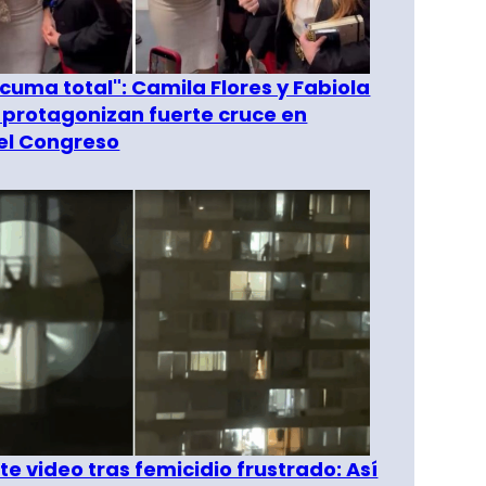
 cuma total": Camila Flores y Fabiola
 protagonizan fuerte cruce en
del Congreso
e video tras femicidio frustrado: Así