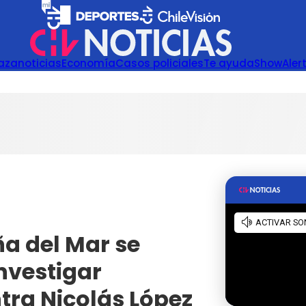
azanoticias
Economía
Casos policiales
Te ayuda
Show
Aler
a del Mar se
nvestigar
tra Nicolás López