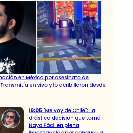
oción en México por asesinato de
 Transmitía en vivo y lo acribillaron desde
19:05
"Me voy de Chile": La
drástica decisión que tomó
Naya Fácil en plena
investigación por conducir a