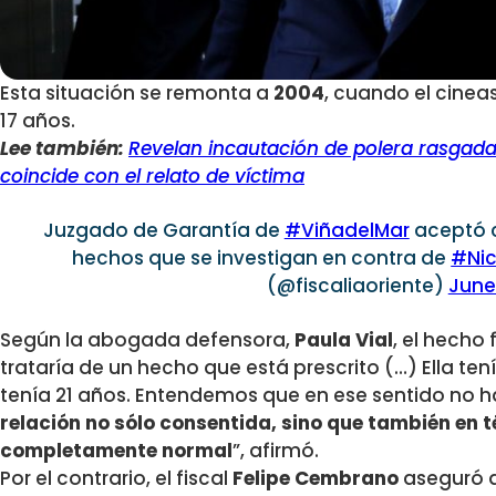
Esta situación se remonta a
2004
, cuando el cinea
17 años.
Lee también:
Revelan incautación de polera rasgada
coincide con el relato de víctima
Juzgado de Garantía de
#ViñadelMar
aceptó 
hechos que se investigan en contra de
#Nic
(@fiscaliaoriente)
June 
Según la abogada defensora,
Paula Vial
, el hecho
trataría de un hecho que está prescrito (…) Ella ten
tenía 21 años. Entendemos que en ese sentido no ha
relación no sólo consentida, sino que también en t
completamente normal
”, afirmó.
Por el contrario, el fiscal
Felipe Cembrano
aseguró q