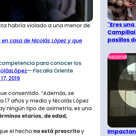
"Eres una
sta habría violado a una menor de
Campillai
pasillos 
 en casa de Nicolás López y que
Nacional
competencia para conocer los
olásLópez
— Fiscalia Oriente
17, 2019
 fue consentido. “Además, se
ía 17 años y medio y Nicolás López
y ningún tipo de asimetría, es una
érminos etarios, de edad,
ue el hecho
no está prescrito
y
Impactant