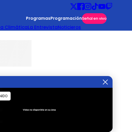
Programas
Programación
Señal en vivo
ta Climática
La Entrevista
Noticieros