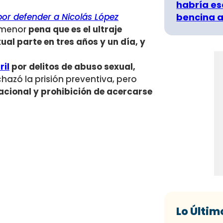
habría es
por defender a Nicolás López
bencina a
e menor
pena que es el ultraje
ual parte en tres años y un día, y
ril
por delitos de abuso sexual,
echazó la prisión preventiva, pero
acional y prohibición de acercarse
Lo Últim