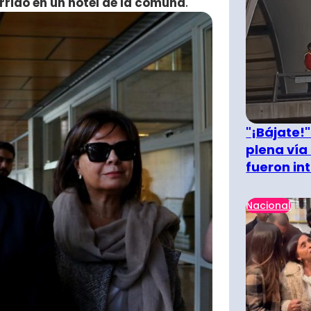
rrido en un hotel de la comuna
.
"¡Bájate!
plena vía 
fueron in
Nacional