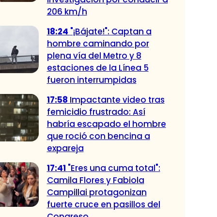
206 km/h
18:24
"¡Bájate!": Captan a
hombre caminando por
plena vía del Metro y 8
estaciones de la Línea 5
fueron interrumpidas
17:58
Impactante video tras
femicidio frustrado: Así
habría escapado el hombre
que roció con bencina a
expareja
17:41
"Eres una cuma total":
Camila Flores y Fabiola
Campillai protagonizan
fuerte cruce en pasillos del
Congreso