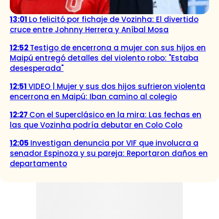
13:01
Lo felicitó por fichaje de Vozinha: El divertido
cruce entre Johnny Herrera y Aníbal Mosa
12:52
Testigo de encerrona a mujer con sus hijos en
Maipú entregó detalles del violento robo: "Estaba
desesperada"
12:51
VIDEO | Mujer y sus dos hijos sufrieron violenta
encerrona en Maipú: Iban camino al colegio
12:27
Con el Superclásico en la mira: Las fechas en
las que Vozinha podría debutar en Colo Colo
12:05
Investigan denuncia por VIF que involucra a
senador Espinoza y su pareja: Reportaron daños en
departamento