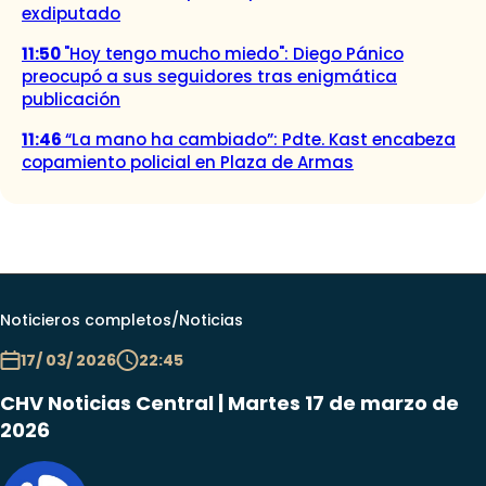
exdiputado
11:50
"Hoy tengo mucho miedo": Diego Pánico
preocupó a sus seguidores tras enigmática
publicación
11:46
“La mano ha cambiado”: Pdte. Kast encabeza
copamiento policial en Plaza de Armas
Noticieros completos
/
Noticias
17/ 03/ 2026
22:45
CHV Noticias Central | Martes 17 de marzo de
2026