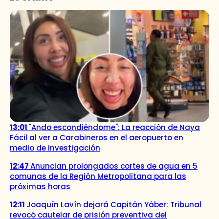
13:01
"Ando escondiéndome": La reacción de Naya
Fácil al ver a Carabineros en el aeropuerto en
medio de investigación
12:47
Anuncian prolongados cortes de agua en 5
comunas de la Región Metropolitana para las
próximas horas
12:11
Joaquín Lavín dejará Capitán Yáber: Tribunal
revocó cautelar de prisión preventiva del