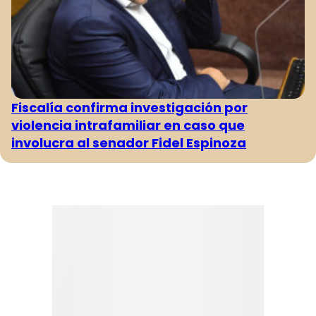
Fiscalía confirma investigación por
violencia intrafamiliar en caso que
involucra al senador Fidel Espinoza