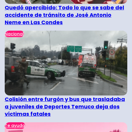
Quedó apercibido: Todo lo que se sabe del
accidente de tránsito de José Antonio
Neme en Las Condes
Nacional
Colisión entre furgón y bus que trasladaba
a juveniles de Deportes Temuco deja dos
víctimas fatales
Te ayuda