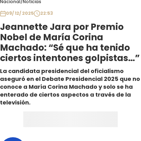
Nacional
/
Noticias
Club De La Comedia
Contigo en Directo
09/ 12/ 2025
22:53
Plan Perfecto
Jeannette Jara por Premio
El Tiempo
Nobel de María Corina
Sabingo
Machado: “Sé que ha tenido
Todos Los Programas
ciertos intentones golpistas…”
La candidata presidencial del oficialismo
aseguró en el Debate Presidencial 2025 que no
conoce a María Corina Machado y solo se ha
enterado de ciertos aspectos a través de la
televisión.